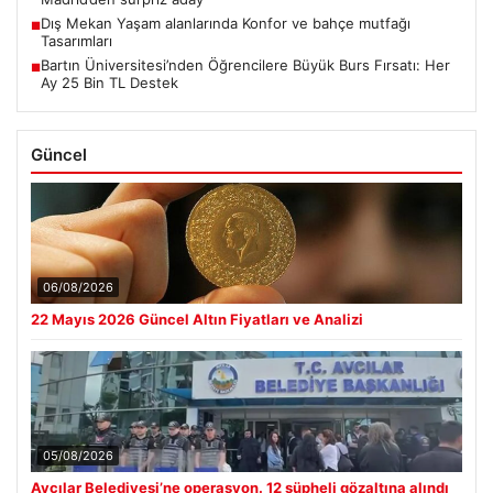
Dış Mekan Yaşam alanlarında Konfor ve bahçe mutfağı
■
Tasarımları
Bartın Üniversitesi’nden Öğrencilere Büyük Burs Fırsatı: Her
■
Ay 25 Bin TL Destek
Güncel
06/08/2026
22 Mayıs 2026 Güncel Altın Fiyatları ve Analizi
05/08/2026
Avcılar Belediyesi’ne operasyon. 12 şüpheli gözaltına alındı