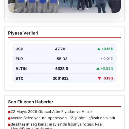
05.08.2026
Avcılar Belediyesi’ne operasyon. 12
Piyasa Verileri
şüpheli gözaltına alındı
USD
47.70
▲ +0.16%
EUR
55.03
• 0.01%
ALTIN
6528.6
▲ +0.55%
BTC
3061932
▼ -0.19%
Son Eklenen Haberler
22 Mayıs 2026 Güncel Altın Fiyatları ve Analizi
■
Avcılar Belediyesi’ne operasyon. 12 şüpheli gözaltına alındı
■
Beşiktaş’ın sağ kanat arayışında İspanya rotası: Real
■
Madrid’den sürpriz aday