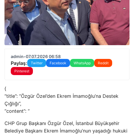
admin
•
07.07.2026 06:58
Paylaş:
Twitter
Facebook
WhatsApp
Reddit
Pinterest
{
“title”: “Özgür Özel’den Ekrem İmamoğlu’na Destek
Çığlığı”,
“content”: “
CHP Grup Başkanı Özgür Özel, İstanbul Büyükşehir
Belediye Başkanı Ekrem İmamoğlu’nun yaşadığı hukuki