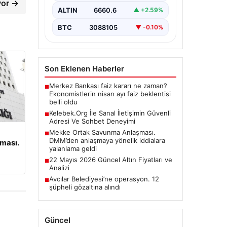
yor →
ALTIN
6660.6
▲ +2.59%
BTC
3088105
▼ -0.10%
Son Eklenen Haberler
Merkez Bankası faiz kararı ne zaman?
■
Ekonomistlerin nisan ayı faiz beklentisi
belli oldu
Kelebek.Org İle Sanal İletişimin Güvenli
■
Adresi Ve Sohbet Deneyimi
Mekke Ortak Savunma Anlaşması.
■
DMM’den anlaşmaya yönelik iddialara
ması.
yalanlama geldi
22 Mayıs 2026 Güncel Altın Fiyatları ve
■
Analizi
Avcılar Belediyesi’ne operasyon. 12
■
şüpheli gözaltına alındı
Güncel