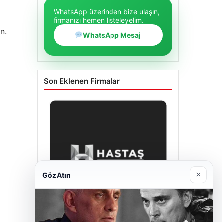
WhatsApp üzerinden bize ulaşın,
firmanızı hemen listeleyelim.
n.
WhatsApp Mesaj
Son Eklenen Firmalar
×
Göz Atın