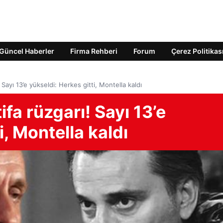
Güncel Haberler
Firma Rehberi
Forum
Çerez Politikas
 Sayı 13’e yükseldi: Herkes gitti, Montella kaldı
fa rüzgarı! Sayı 13’e
i, Montella kaldı