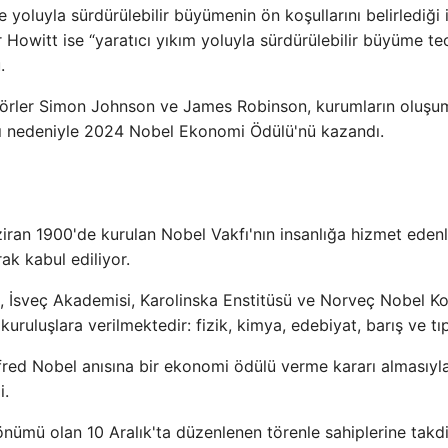
yoluyla sürdürülebilir büyümenin ön koşullarını belirlediği i
 Howitt ise “yaratıcı yıkım yoluyla sürdürülebilir büyüme teo
.
esörler Simon Johnson ve James Robinson, kurumların oluşu
arı nedeniyle 2024 Nobel Ekonomi Ödülü'nü kazandı.
iran 1900'de kurulan Nobel Vakfı'nın insanlığa hizmet eden
rak kabul ediliyor.
si, İsveç Akademisi, Karolinska Enstitüsü ve Norveç Nobel K
kuruluşlara verilmektedir: fizik, kimya, edebiyat, barış ve tıp
fred Nobel anısına bir ekonomi ödülü verme kararı almasıyl
i.
dönümü olan 10 Aralık'ta düzenlenen törenle sahiplerine tak