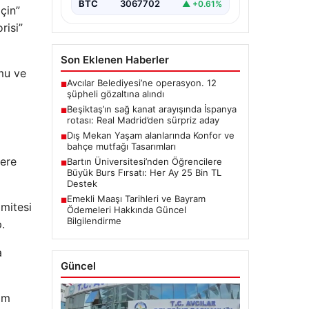
BTC
3067702
▲ +0.61%
çin”
risi”
Son Eklenen Haberler
mu ve
Avcılar Belediyesi’ne operasyon. 12
■
şüpheli gözaltına alındı
Beşiktaş’ın sağ kanat arayışında İspanya
■
rotası: Real Madrid’den sürpriz aday
Dış Mekan Yaşam alanlarında Konfor ve
■
bahçe mutfağı Tasarımları
lere
Bartın Üniversitesi’nden Öğrencilere
■
Büyük Burs Fırsatı: Her Ay 25 Bin TL
Destek
Emekli Maaşı Tarihleri ve Bayram
■
omitesi
Ödemeleri Hakkında Güncel
Bilgilendirme
.
a
Güncel
dim