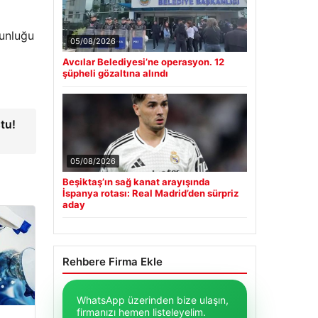
ğunluğu
05/08/2026
Avcılar Belediyesi’ne operasyon. 12
şüpheli gözaltına alındı
tu!
05/08/2026
Beşiktaş’ın sağ kanat arayışında
İspanya rotası: Real Madrid’den sürpriz
aday
Rehbere Firma Ekle
WhatsApp üzerinden bize ulaşın,
firmanızı hemen listeleyelim.