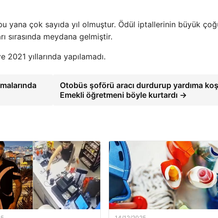
bu yana çok sayıda yıl olmuştur. Ödül iptallerinin büyük ço
rı sırasında meydana gelmiştir.
e 2021 yıllarında yapılamadı.
şmalarında
Otobüs şoförü aracı durdurup yardıma koş
Emekli öğretmeni böyle kurtardı →
25
14/12/2025