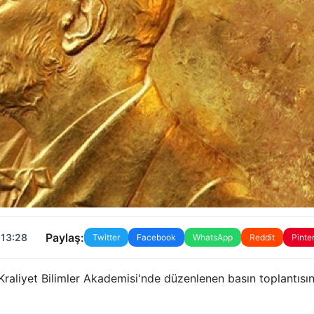
Paylaş:
 13:28
Twitter
Facebook
WhatsApp
Reddit
Pinte
raliyet Bilimler Akademisi'nde düzenlenen basın toplantısı