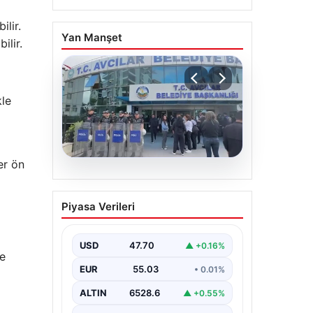
ilir.
Yan Manşet
ilir.
kle
er ön
05.08.2026
Avcılar Belediyesi’ne
Piyasa Verileri
operasyon. 12 şüpheli
gözaltına alındı
USD
47.70
▲ +0.16%
ve
EUR
55.03
• 0.01%
ALTIN
6528.6
▲ +0.55%