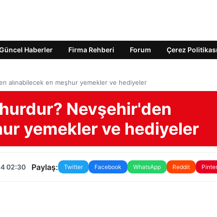
Güncel Haberler
Firma Rehberi
Forum
Çerez Politikas
en alınabilecek en meşhur yemekler ve hediyeler
şhurdur? Nevşehir'den
hur yemekler ve hediyeler
Paylaş:
24 02:30
Twitter
Facebook
WhatsApp
Reddit
Pinte