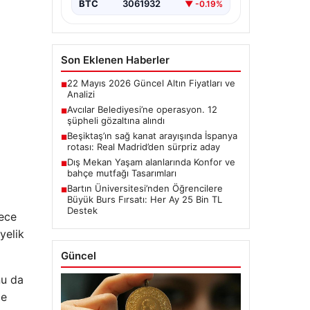
BTC
3061932
▼ -0.19%
Son Eklenen Haberler
22 Mayıs 2026 Güncel Altın Fiyatları ve
■
Analizi
Avcılar Belediyesi’ne operasyon. 12
■
şüpheli gözaltına alındı
Beşiktaş’ın sağ kanat arayışında İspanya
■
rotası: Real Madrid’den sürpriz aday
Dış Mekan Yaşam alanlarında Konfor ve
■
bahçe mutfağı Tasarımları
Bartın Üniversitesi’nden Öğrencilere
■
Büyük Burs Fırsatı: Her Ay 25 Bin TL
Destek
dece
yelik
Güncel
nu da
me