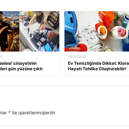
25
14/12/2025
selesi’ cinayetinin
Ev Temizliğinde Dikkat: Klor
leri gün yüzüne çıktı
Hayati Tehlike Oluşturabilir!
nlar
*
ile işaretlenmişlerdir