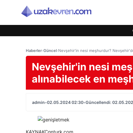
Haberler
›
Güncel
›
Nevşehir'in nesi meşhurdur? Nevşehir'd
Nevşehir'in nesi me
alınabilecek en meş
admin
•
02.05.2024 02:30
•
Güncellendi: 02.05.20
KAYNAK
Cnnturk.com