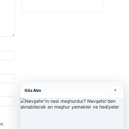
×
Göz Atın
n.