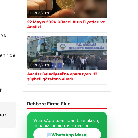
06/08/2026
22 Mayıs 2026 Güncel Altın Fiyatları ve
Analizi
 ve
ehir'de
05/08/2026
Avcılar Belediyesi’ne operasyon. 12
şüpheli gözaltına alındı
r
Rehbere Firma Ekle
yor –
WhatsApp üzerinden bize ulaşın,
firmanızı hemen listeleyelim.
WhatsApp Mesaj