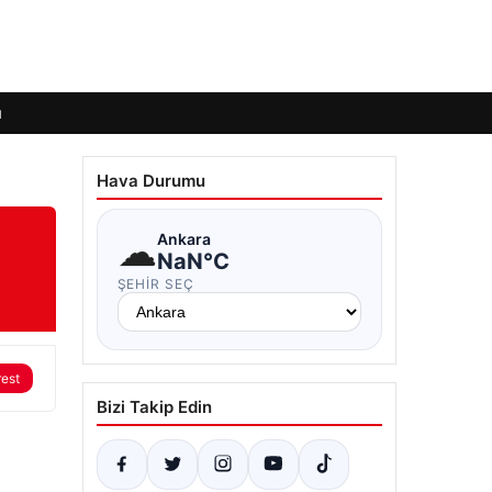
ı
Hava Durumu
☁
Ankara
NaN°C
ŞEHIR SEÇ
rest
Bizi Takip Edin