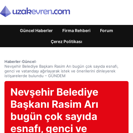
Güncel Haberler
Firma Rehberi
Forum
Çerez Politikası
Haberler
›
Güncel
›
Nevşehir Belediye Başkanı Rasim Arı bugün çok sayıda esnafı,
genci ve vatandaşı ağırlayarak istek ve önerilerini dinleyerek
istişarelerde bulundu – GÜNDEM
Nevşehir Belediye
Başkanı Rasim Arı
bugün çok sayıda
esnafı, genci ve