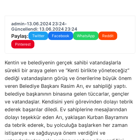
admin
•
13.06.2024 23:24
•
Güncellendi: 13.06.2024 23:24
Paylaş:
Twitter
Facebook
WhatsApp
Reddit
Pinterest
Kentin ve belediyenin gerçek sahibi vatandaşlarla
sürekli bir araya gelen ve “Kenti birlikte yöneteceğiz”
dediği vatandaşların görüş ve önerilerine büyük önem
veren Belediye Başkanı Rasim Arı, ev sahipliği yaptı.
belediye başkanının binasına gelen tüccarlar, gençler
ve vatandaşlar. Kendisini yeni görevinden dolayı tebrik
ederek başarılar diledi. Ev sahiplerine mesajlarından
dolayı teşekkür eden Arı, yaklaşan Kurban Bayramını
da tebrik ederek, bu yolculuğa başlarken her zaman
istişareye ve sağduyuya önem verdiğini ve