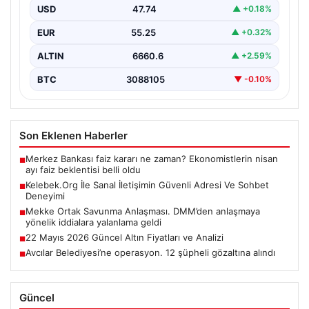
kurması kritik bir değer ifade etmektedir. Halen…
USD
47.74
▲ +0.18%
EUR
55.25
▲ +0.32%
ALTIN
6660.6
▲ +2.59%
BTC
3088105
▼ -0.10%
Son Eklenen Haberler
Merkez Bankası faiz kararı ne zaman? Ekonomistlerin nisan
■
ayı faiz beklentisi belli oldu
Kelebek.Org İle Sanal İletişimin Güvenli Adresi Ve Sohbet
■
Deneyimi
Mekke Ortak Savunma Anlaşması. DMM’den anlaşmaya
■
yönelik iddialara yalanlama geldi
22 Mayıs 2026 Güncel Altın Fiyatları ve Analizi
■
Avcılar Belediyesi’ne operasyon. 12 şüpheli gözaltına alındı
■
Güncel