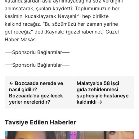
vatandaşlardan asla ayrılmayacağına söz verdiğini
anımsatarak, şunları kaydetti: Toplumumuzun her
kesimini kucaklayarak Nevşehir'i hep birlikte
kalkındıracağız. “Bu sözümüzü her zaman yerine
getireceğiz” dedi.Kaynak: (guzelhaber.net) Güzel
Haber Masası
—–Sponsorlu Bağlantılar—–
—–Sponsorlu Bağlantılar—–
← Bozcaada nerede ve
Malatya'da 58 işçi
nasıl gidilir?
gıda zehirlenmesi
Bozcaada'da gezilecek
şüphesiyle hastaneye
yerler nereleridir?
kaldırıldı →
Tavsiye Edilen Haberler