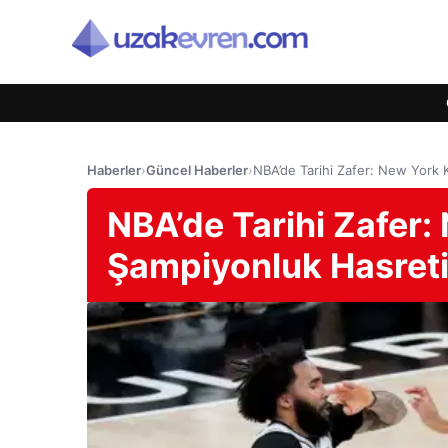
Haberler
›
Güncel Haberler
›
NBA’de Tarihi Zafer: New York 
NBA’de Tarihi Zafer:
Şampiyonluk Hasreti