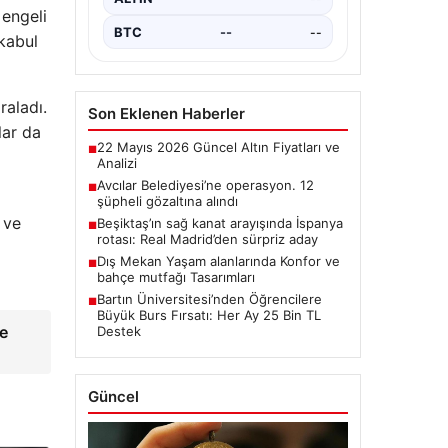
dönüştürmek için yeni imkanlar…
 engeli
BTC
--
--
kabul
raladı.
Son Eklenen Haberler
lar da
22 Mayıs 2026 Güncel Altın Fiyatları ve
■
Analizi
Avcılar Belediyesi’ne operasyon. 12
■
şüpheli gözaltına alındı
 ve
Beşiktaş’ın sağ kanat arayışında İspanya
■
rotası: Real Madrid’den sürpriz aday
Dış Mekan Yaşam alanlarında Konfor ve
■
bahçe mutfağı Tasarımları
Bartın Üniversitesi’nden Öğrencilere
■
Büyük Burs Fırsatı: Her Ay 25 Bin TL
le
Destek
Güncel