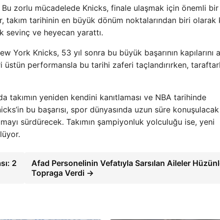
u. Bu zorlu mücadelede Knicks, finale ulaşmak için önemli bir
, takım tarihinin en büyük dönüm noktalarından biri olarak 
ük sevinç ve heyecan yarattı.
w York Knicks, 53 yıl sonra bu büyük başarının kapılarını a
 üstün performansla bu tarihi zaferi taçlandırırken, taraftar
nda takımın yeniden kendini kanıtlaması ve NBA tarihinde
nicks’in bu başarısı, spor dünyasında uzun süre konuşulacak
 olmayı sürdürecek. Takımın şampiyonluk yolculuğu ise, yeni
lüyor.
sı: 2
Afad Personelinin Vefatıyla Sarsılan Aileler Hüzün
Topraga Verdi →