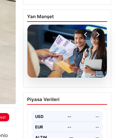
Yan Manşet
04.08.2026
Bartın Üniversitesi’nden
Piyasa Verileri
Öğrencilere Büyük Burs
Fırsatı: Her Ay 25 Bin TL
Destek
USD
--
--
rest
2026 Yükseköğretim Kurumları
EUR
--
--
Sınavı (YKS) tercihleri yaklaşırken,
onio
öğrencilerin hayallerini gerçeğe
ALTIN
--
--