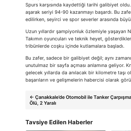
Spurs karşısında kaydettiği tarihi galibiyet old
aşarak seriyi 94-90 kazanmayı başardı. Bu zafer
edilirken, seyirci ve spor severler arasında büy
Uzun yıllardır şampiyonluk özlemiyle yaşayan Ne
Takımın oyuncuları ve teknik heyet, gösterdikleri
tribünlerde coşku içinde kutlamalara başladı.
Bu zafer, sadece bir galibiyet değil; aynı zama
unutulmaz bir sayfa açması anlamına geliyor. K
gelecek yıllarda da anılacak bir kilometre taşı
başarıların ve gelişmelerin habercisi olarak görü
← Çanakkale’de Otomobil ile Tanker Çarpışma
Ölü, 2 Yaralı
Tavsiye Edilen Haberler