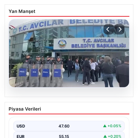
Yan Manşet
05.08.2026
Avcılar Belediyesi’ne operasyon. 12
Piyasa Verileri
şüpheli gözaltına alındı
USD
47.60
▲ +0.05%
EUR
55.15
▲ +0.20%