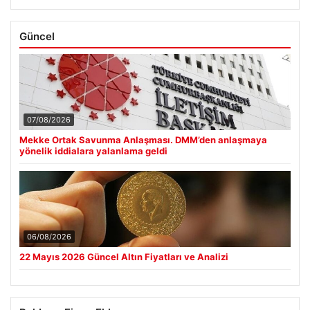
Güncel
07/08/2026
Mekke Ortak Savunma Anlaşması. DMM’den anlaşmaya
yönelik iddialara yalanlama geldi
06/08/2026
22 Mayıs 2026 Güncel Altın Fiyatları ve Analizi