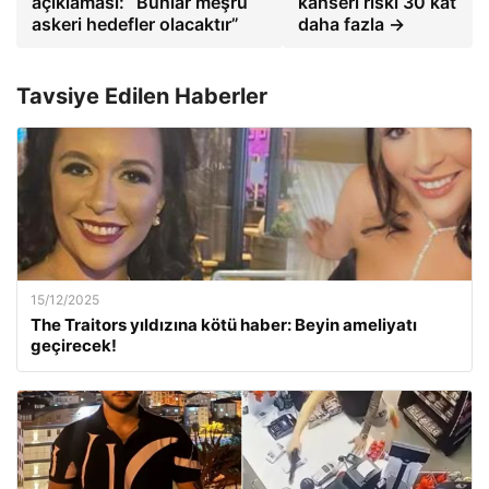
açıklaması: “Bunlar meşru
kanseri riski 30 kat
askeri hedefler olacaktır”
daha fazla →
Tavsiye Edilen Haberler
15/12/2025
The Traitors yıldızına kötü haber: Beyin ameliyatı
geçirecek!