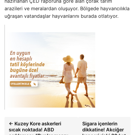
hazırlanan ÇED raporuna göre alan çorak tarım
arazileri ve meralardan oluşuyor. Bölgede hayvancılıkla
uğraşan vatandaşlar hayvanlarını burada otlatıyor.
← Kuzey Kore askerleri
Sigara içenlerin
sıcak noktada! ABD
dikkatine! Akciğer