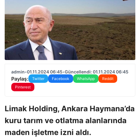
admin
•
01.11.2024 06:45
•
Güncellendi: 01.11.2024 06:45
Paylaş:
Twitter
Facebook
WhatsApp
Reddit
Pinterest
Limak Holding, Ankara Haymana’da
kuru tarım ve otlatma alanlarında
maden işletme izni aldı.