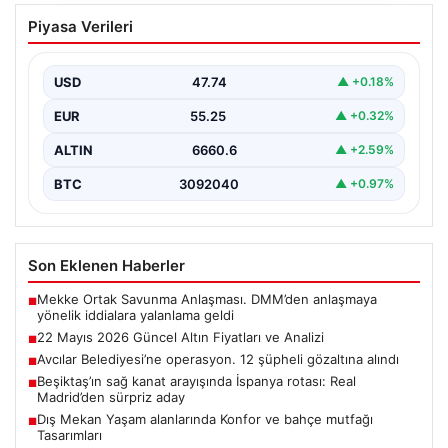
22 Mayıs 2026 Güncel Altın Fiyatları ve
Piyasa Verileri
Analizi
24 Mayıs 2026 tarihine yaklaşırken, altın fiyatlarındaki
hareketlilik yatırımcıların ve ilgili piyasa uzmanlarının
USD
47.74
▲ +0.18%
en…
EUR
55.25
▲ +0.32%
ALTIN
6660.6
▲ +2.59%
BTC
3092040
▲ +0.97%
Son Eklenen Haberler
Mekke Ortak Savunma Anlaşması. DMM’den anlaşmaya
■
yönelik iddialara yalanlama geldi
22 Mayıs 2026 Güncel Altın Fiyatları ve Analizi
■
Avcılar Belediyesi’ne operasyon. 12 şüpheli gözaltına alındı
■
Beşiktaş’ın sağ kanat arayışında İspanya rotası: Real
■
Madrid’den sürpriz aday
Dış Mekan Yaşam alanlarında Konfor ve bahçe mutfağı
■
Tasarımları