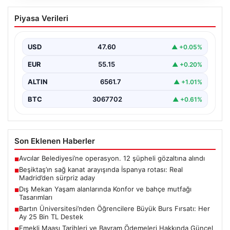
04.08.2026
Bartın Üniversitesi’nden Öğrencilere
Piyasa Verileri
Büyük Burs Fırsatı: Her Ay 25 Bin TL
Destek
USD
47.60
▲ +0.05%
2026 Yükseköğretim Kurumları Sınavı (YKS) tercihleri
yaklaşırken, öğrencilerin hayallerini gerçeğe
EUR
55.15
▲ +0.20%
dönüştürmek için yeni imkanlar…
ALTIN
6561.7
▲ +1.01%
BTC
3067702
▲ +0.61%
Son Eklenen Haberler
Avcılar Belediyesi’ne operasyon. 12 şüpheli gözaltına alındı
■
Beşiktaş’ın sağ kanat arayışında İspanya rotası: Real
■
Madrid’den sürpriz aday
Dış Mekan Yaşam alanlarında Konfor ve bahçe mutfağı
■
Tasarımları
Bartın Üniversitesi’nden Öğrencilere Büyük Burs Fırsatı: Her
■
Ay 25 Bin TL Destek