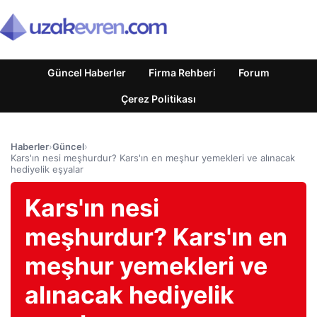
Güncel Haberler
Firma Rehberi
Forum
Çerez Politikası
Haberler
›
Güncel
›
Kars'ın nesi meşhurdur? Kars'ın en meşhur yemekleri ve alınacak
hediyelik eşyalar
Kars'ın nesi
meşhurdur? Kars'ın en
meşhur yemekleri ve
alınacak hediyelik