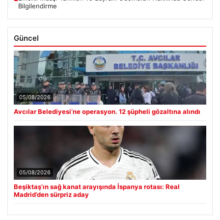
Emekli Maaşı Tarihleri ve Bayram Ödemeleri Hakkında Güncel
■
Bilgilendirme
Güncel
05/08/2026
Avcılar Belediyesi’ne operasyon. 12 şüpheli gözaltına alındı
05/08/2026
Beşiktaş’ın sağ kanat arayışında İspanya rotası: Real
Madrid’den sürpriz aday