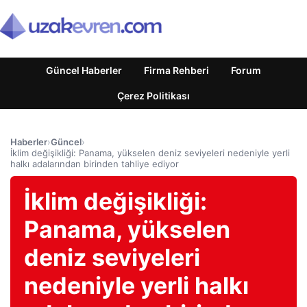
Güncel Haberler
Firma Rehberi
Forum
Çerez Politikası
Haberler
›
Güncel
›
İklim değişikliği: Panama, yükselen deniz seviyeleri nedeniyle yerli
halkı adalarından birinden tahliye ediyor
İklim değişikliği:
Panama, yükselen
deniz seviyeleri
nedeniyle yerli halkı