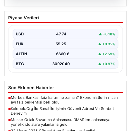
08.08.2026
Kelebek.Org İle Sanal İletişimin Güvenli
Piyasa Verileri
Adresi Ve Sohbet Deneyimi
İnternet çağında insanların kaliteli bir biçimde irtibat
kurması kritik bir değer ifade etmektedir. Halen…
USD
47.74
▲ +0.18%
EUR
55.25
▲ +0.32%
ALTIN
6660.6
▲ +2.59%
BTC
3092040
▲ +0.97%
Son Eklenen Haberler
Merkez Bankası faiz kararı ne zaman? Ekonomistlerin nisan
■
ayı faiz beklentisi belli oldu
Kelebek.Org İle Sanal İletişimin Güvenli Adresi Ve Sohbet
■
Deneyimi
Mekke Ortak Savunma Anlaşması. DMM’den anlaşmaya
■
yönelik iddialara yalanlama geldi
22 Mayıs 2026 Güncel Altın Fiyatları ve Analizi