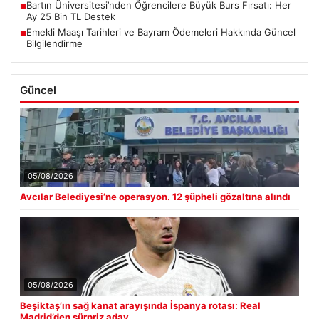
Bartın Üniversitesi’nden Öğrencilere Büyük Burs Fırsatı: Her
■
Ay 25 Bin TL Destek
Emekli Maaşı Tarihleri ve Bayram Ödemeleri Hakkında Güncel
■
Bilgilendirme
Güncel
05/08/2026
Avcılar Belediyesi’ne operasyon. 12 şüpheli gözaltına alındı
05/08/2026
Beşiktaş’ın sağ kanat arayışında İspanya rotası: Real
Madrid’den sürpriz aday