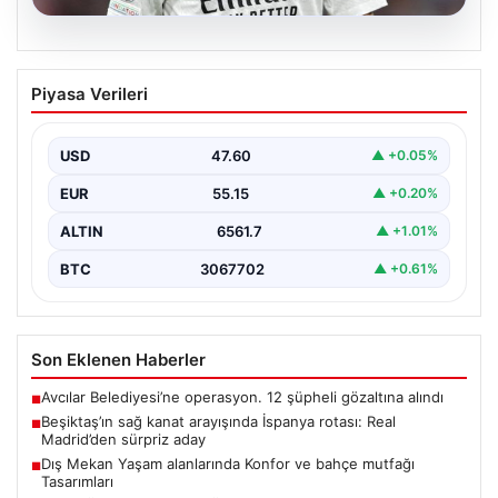
05.08.2026
Beşiktaş’ın sağ kanat arayışında
Piyasa Verileri
İspanya rotası: Real Madrid’den sürpriz
aday
USD
47.60
▲ +0.05%
Muhammed Salah için sürdürülen görüşmelerin son
noktasına ulaşmaması üzerine Beşiktaş yönetimi
EUR
55.15
▲ +0.20%
alternatif çözümlere hız…
ALTIN
6561.7
▲ +1.01%
BTC
3067702
▲ +0.61%
Son Eklenen Haberler
Avcılar Belediyesi’ne operasyon. 12 şüpheli gözaltına alındı
■
Beşiktaş’ın sağ kanat arayışında İspanya rotası: Real
■
Madrid’den sürpriz aday
Dış Mekan Yaşam alanlarında Konfor ve bahçe mutfağı
■
Tasarımları