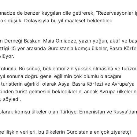
anadze de benzer kaygıları dile getirerek, “Rezervasyonlar i
çok düşük. Dolayısıyla bu yıl maalesef beklentileri
zm Derneği Başkanı Maia Omiadze, yazın yoğun, aktif ve başa
ettiği 15 yer arasında Gürcistan'a komşu ülkeler, Basra Körfe
ylüyor.
kça olumlu. Bu sonuç, beklentimizin yüksek olmasına ve turizm
yıl sonuna doğru genel eğilimin çok olumlu olacağını
ristlerin ağırlıklı olarak Asya, Basra Körfezi ve Avrupa'ya
rinden turist gelmesini beklediklerini ancak Avrupa ülkelerin
u söyledi.
ı olarak komşu ülkeler olan Türkiye, Ermenistan ve Rusya'dan
ne ilişkin verileri, bu ülkelerin Gürcistan'a en çok ziyaretçi