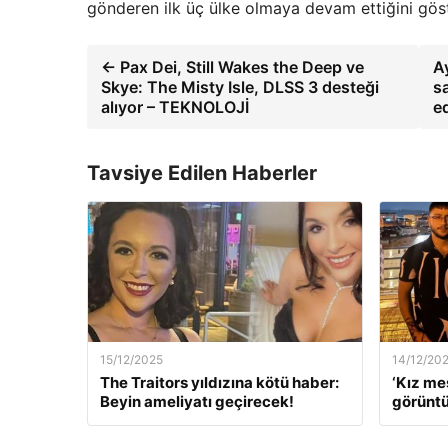
gönderen ilk üç ülke olmaya devam ettiğini göst
← Pax Dei, Still Wakes the Deep ve
Ay
Skye: The Misty Isle, DLSS 3 desteği
s
alıyor – TEKNOLOJİ
e
Tavsiye Edilen Haberler
15/12/2025
14/12/20
The Traitors yıldızına kötü haber:
‘Kız me
Beyin ameliyatı geçirecek!
görüntü