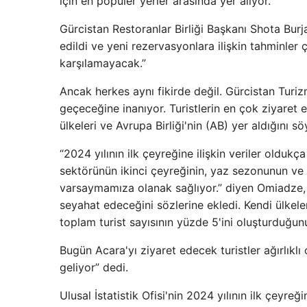
için en popüler yerler arasında yer alıyor.
Gürcistan Restoranlar Birliği Başkanı Shota Burj
edildi ve yeni rezervasyonlara ilişkin tahminler 
karşılamayacak.”
Ancak herkes aynı fikirde değil. Gürcistan Turi
geçeceğine inanıyor. Turistlerin en çok ziyaret 
ülkeleri ve Avrupa Birliği'nin (AB) yer aldığını sö
“2024 yılının ilk çeyreğine ilişkin veriler oldu
sektörünün ikinci çeyreğinin, yaz sezonunun ve 
varsaymamıza olanak sağlıyor.” diyen Omiadze, tu
seyahat edeceğini sözlerine ekledi. Kendi ülkele
toplam turist sayısının yüzde 5'ini oluşturduğun
Bugün Acara'yı ziyaret edecek turistler ağırlıkl
geliyor” dedi.
Ulusal İstatistik Ofisi'nin 2024 yılının ilk çeyreği