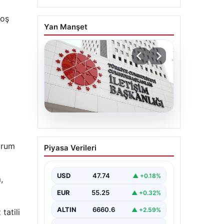
boş
Yan Manşet
07.08.2026
Mekke Ortak Savunma
urum
Piyasa Verileri
Anlaşması. DMM’den
anlaşmaya yönelik
iddialara yalanlama geldi
USD
47.74
▲ +0.18%
,
EUR
55.25
▲ +0.32%
ALTIN
6660.6
▲ +2.59%
tatili