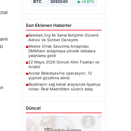
BTC
3092040
▲ +0.97%
ptal
Son Eklenen Haberler
Kelebek.Org İle Sanal İletişimin Güvenli
■
rılı
Adresi Ve Sohbet Deneyimi
zi
Mekke Ortak Savunma Anlaşması.
■
DMM’den anlaşmaya yönelik iddialara
yalanlama geldi
22 Mayıs 2026 Güncel Altın Fiyatları ve
■
Analizi
Avcılar Belediyesi’ne operasyon. 12
■
şüpheli gözaltına alındı
Beşiktaş’ın sağ kanat arayışında İspanya
■
in
rotası: Real Madrid’den sürpriz aday
Güncel