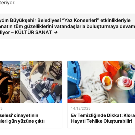
eriyor.
dın Büyükşehir Belediyesi “Yaz Konserleri” etkinlikleriyle
anatın tüm güzelliklerini vatandaşlarla buluşturmaya devam
diyor – KÜLTÜR SANAT →
25
14/12/2025
selesi’ cinayetinin
Ev Temizliğinde Dikkat: Klor
leri gün yüzüne çıktı
Hayati Tehlike Oluşturabilir!