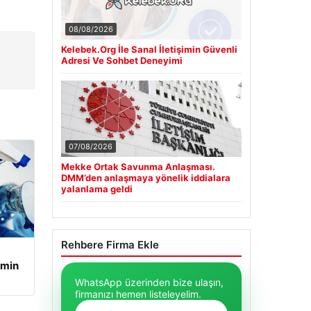
08/08/2026
Kelebek.Org İle Sanal İletişimin Güvenli
Adresi Ve Sohbet Deneyimi
07/08/2026
Mekke Ortak Savunma Anlaşması.
DMM’den anlaşmaya yönelik iddialara
yalanlama geldi
Rehbere Firma Ekle
amin
WhatsApp üzerinden bize ulaşın,
firmanızı hemen listeleyelim.