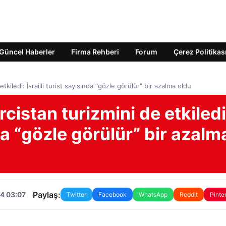
Güncel Haberler
Firma Rehberi
Forum
Çerez Politikas
kiledi: İsrailli turist sayısında “gözle görülür” bir azalma oldu
cistan turizmini de etkiledi
nda “gözle görülür” bir azalm
Paylaş:
4 03:07
Twitter
Facebook
WhatsApp
Reddit
Pinte