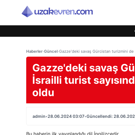
Haberler
›
Güncel
›
Gazze'deki savaş Gürcistan turizmini de et
Gazze'deki savaş Gür
İsrailli turist sayısı
oldu
admin
•
28.06.2024 03:07
•
Güncellendi: 28.06.202
Bu haberin ilk yayınlandığı dil İngilizcedir.