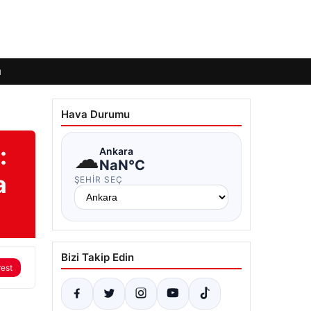
ı
Hava Durumu
:
☁
Ankara
NaN°C
a
ŞEHIR SEÇ
Bizi Takip Edin
rest