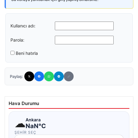
Kullanıcı adı:
Parola:
Beni hatırla
Paylaş:
Hava Durumu
☁
Ankara
NaN°C
ŞEHIR SEÇ