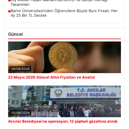
■
Tasarımları
Bartın Üniversitesi’nden Öğrencilere Büyük Burs Fırsatı: Her
■
Ay 25 Bin TL Destek
Güncel
06/08/2026
22 Mayıs 2026 Güncel Altın Fiyatları ve Analizi
05/08/2026
Avcılar Belediyesi’ne operasyon. 12 şüpheli gözaltına alındı