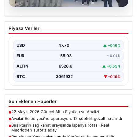
05.08.2026
Avcılar Belediyesi’ne operasyon. 12
Piyasa Verileri
şüpheli gözaltına alındı
USD
47.70
▲ +0.16%
EUR
55.03
• 0.01%
ALTIN
6528.6
▲ +0.55%
BTC
3061932
▼ -0.19%
Son Eklenen Haberler
22 Mayıs 2026 Güncel Altın Fiyatları ve Analizi
■
Avcılar Belediyesi’ne operasyon. 12 şüpheli gözaltına alındı
■
Beşiktaş’ın sağ kanat arayışında İspanya rotası: Real
■
Madrid’den sürpriz aday
Dış Mekan Yaşam alanlarında Konfor ve bahçe mutfağı