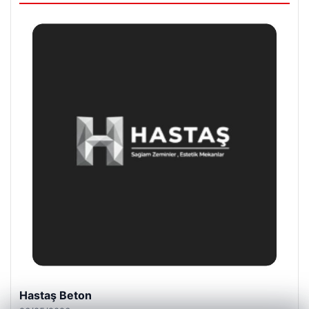
Enes Kaplan Avukatlık Bürosu