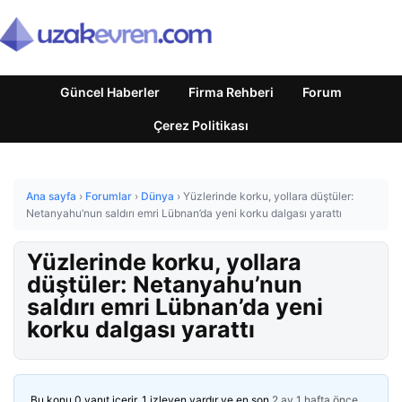
Güncel Haberler
Firma Rehberi
Forum
Çerez Politikası
Ana sayfa
›
Forumlar
›
Dünya
›
Yüzlerinde korku, yollara düştüler:
Netanyahu’nun saldırı emri Lübnan’da yeni korku dalgası yarattı
Yüzlerinde korku, yollara
düştüler: Netanyahu’nun
saldırı emri Lübnan’da yeni
korku dalgası yarattı
Bu konu 0 yanıt içerir, 1 izleyen vardır ve en son
2 ay 1 hafta önce