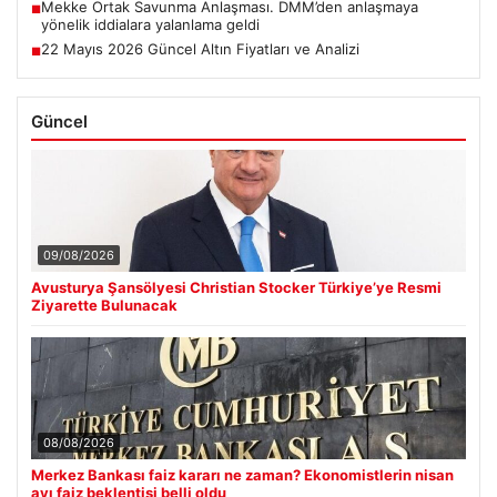
Mekke Ortak Savunma Anlaşması. DMM’den anlaşmaya
■
yönelik iddialara yalanlama geldi
22 Mayıs 2026 Güncel Altın Fiyatları ve Analizi
■
Güncel
09/08/2026
Avusturya Şansölyesi Christian Stocker Türkiye’ye Resmi
Ziyarette Bulunacak
08/08/2026
Merkez Bankası faiz kararı ne zaman? Ekonomistlerin nisan
ayı faiz beklentisi belli oldu