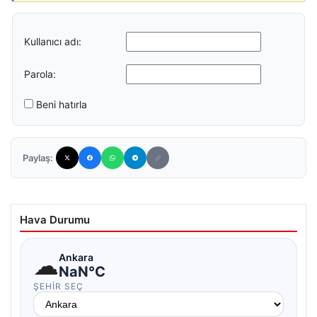
Kullanıcı adı:
Parola:
Beni hatırla
Paylaş:
Hava Durumu
☁
Ankara
NaN°C
ŞEHIR SEÇ