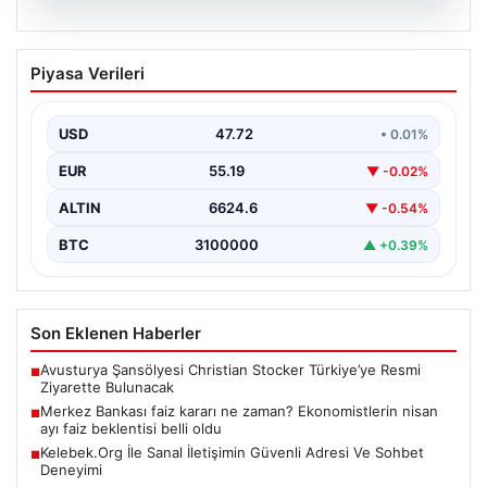
08.08.2026
Merkez Bankası faiz kararı ne zaman?
Piyasa Verileri
Ekonomistlerin nisan ayı faiz beklentisi
belli oldu
USD
47.72
• 0.01%
EUR
55.19
▼ -0.02%
ALTIN
6624.6
▼ -0.54%
BTC
3100000
▲ +0.39%
Son Eklenen Haberler
Avusturya Şansölyesi Christian Stocker Türkiye’ye Resmi
■
Ziyarette Bulunacak
Merkez Bankası faiz kararı ne zaman? Ekonomistlerin nisan
■
ayı faiz beklentisi belli oldu
Kelebek.Org İle Sanal İletişimin Güvenli Adresi Ve Sohbet
■
Deneyimi