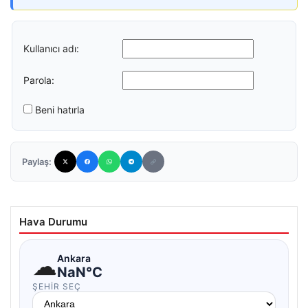
Kullanıcı adı:
Parola:
Beni hatırla
Paylaş:
Hava Durumu
☁
Ankara
NaN°C
ŞEHIR SEÇ