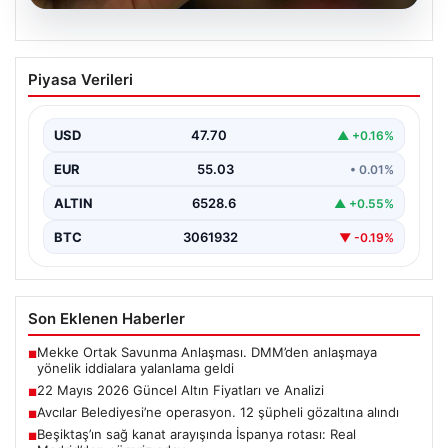
06.08.2026
22 Mayıs 2026 Güncel Altın Fiyatları ve
Piyasa Verileri
Analizi
24 Mayıs 2026 tarihine yaklaşırken, altın fiyatlarındaki
hareketlilik yatırımcıların ve ilgili piyasa uzmanlarının
USD
47.70
▲ +0.16%
en…
EUR
55.03
• 0.01%
ALTIN
6528.6
▲ +0.55%
BTC
3061932
▼ -0.19%
Son Eklenen Haberler
Mekke Ortak Savunma Anlaşması. DMM’den anlaşmaya
■
yönelik iddialara yalanlama geldi
22 Mayıs 2026 Güncel Altın Fiyatları ve Analizi
■
Avcılar Belediyesi’ne operasyon. 12 şüpheli gözaltına alındı
■
Beşiktaş’ın sağ kanat arayışında İspanya rotası: Real
■