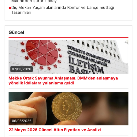
Madrid’den sürpriz aday
Dış Mekan Yaşam alanlarında Konfor ve bahçe mutfağı
■
Tasarımları
Güncel
07/08/2026
Mekke Ortak Savunma Anlaşması. DMM’den anlaşmaya
yönelik iddialara yalanlama geldi
06/08/2026
22 Mayıs 2026 Güncel Altın Fiyatları ve Analizi