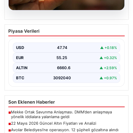
06.08.2026
22 Mayıs 2026 Güncel Altın Fiyatları ve
Piyasa Verileri
Analizi
24 Mayıs 2026 tarihine yaklaşırken, altın fiyatlarındaki
hareketlilik yatırımcıların ve ilgili piyasa uzmanlarının
USD
47.74
▲ +0.18%
en…
EUR
55.25
▲ +0.32%
ALTIN
6660.6
▲ +2.59%
BTC
3092040
▲ +0.97%
Son Eklenen Haberler
Mekke Ortak Savunma Anlaşması. DMM’den anlaşmaya
■
yönelik iddialara yalanlama geldi
22 Mayıs 2026 Güncel Altın Fiyatları ve Analizi
■
Avcılar Belediyesi’ne operasyon. 12 şüpheli gözaltına alındı
■