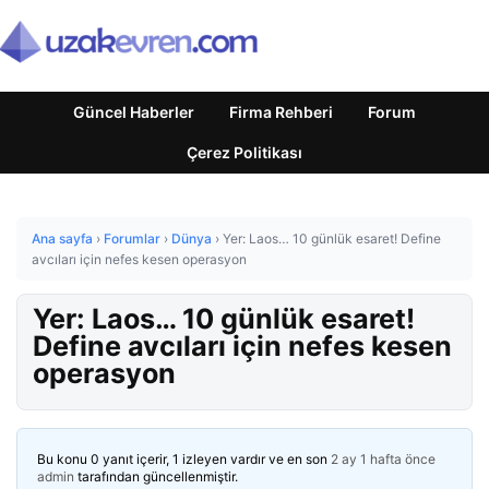
Güncel Haberler
Firma Rehberi
Forum
Çerez Politikası
Ana sayfa
›
Forumlar
›
Dünya
›
Yer: Laos… 10 günlük esaret! Define
avcıları için nefes kesen operasyon
Yer: Laos… 10 günlük esaret!
Define avcıları için nefes kesen
operasyon
Bu konu 0 yanıt içerir, 1 izleyen vardır ve en son
2 ay 1 hafta önce
admin
tarafından güncellenmiştir.