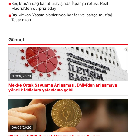
Beşiktaş’ın sağ kanat arayışında İspanya rotası: Real
■
Madrid’den sürpriz aday
Dış Mekan Yaşam alanlarında Konfor ve bahçe mutfağı
■
Tasarımları
Güncel
07/08/2026
Mekke Ortak Savunma Anlaşması. DMM’den anlaşmaya
yönelik iddialara yalanlama geldi
06/08/2026