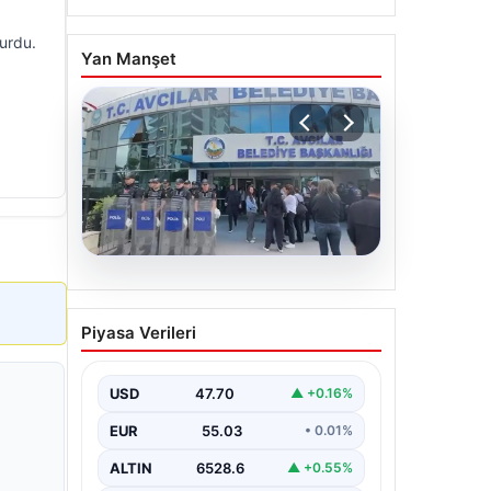
urdu.
Yan Manşet
05.08.2026
Avcılar Belediyesi’ne
Piyasa Verileri
operasyon. 12 şüpheli
gözaltına alındı
USD
47.70
▲ +0.16%
EUR
55.03
• 0.01%
ALTIN
6528.6
▲ +0.55%