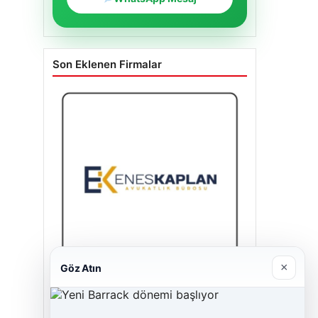
Son Eklenen Firmalar
×
Göz Atın
Enes Kaplan Avukatlık Bürosu
28/04/2026