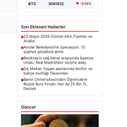
BTC
3061932
▼ -0.19%
Son Eklenen Haberler
22 Mayıs 2026 Güncel Altın Fiyatları ve
■
Analizi
Avcılar Belediyesi’ne operasyon. 12
■
şüpheli gözaltına alındı
Beşiktaş’ın sağ kanat arayışında İspanya
■
rotası: Real Madrid’den sürpriz aday
Dış Mekan Yaşam alanlarında Konfor ve
■
bahçe mutfağı Tasarımları
Bartın Üniversitesi’nden Öğrencilere
■
Büyük Burs Fırsatı: Her Ay 25 Bin TL
Destek
Güncel