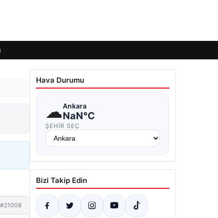
ı
Hava Durumu
☁
Ankara
NaN°C
ŞEHIR SEÇ
Bizi Takip Edin
#21008