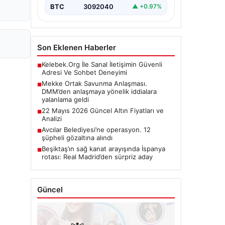
BTC
3092040
▲ +0.97%
Son Eklenen Haberler
Kelebek.Org İle Sanal İletişimin Güvenli
■
Adresi Ve Sohbet Deneyimi
Mekke Ortak Savunma Anlaşması.
■
DMM’den anlaşmaya yönelik iddialara
yalanlama geldi
22 Mayıs 2026 Güncel Altın Fiyatları ve
■
Analizi
Avcılar Belediyesi’ne operasyon. 12
■
şüpheli gözaltına alındı
Beşiktaş’ın sağ kanat arayışında İspanya
■
rotası: Real Madrid’den sürpriz aday
Güncel