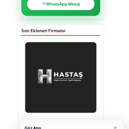
WhatsApp Mesaj
Son Eklenen Firmalar
Enes Kaplan Avukatlık Bürosu
×
Göz Atın