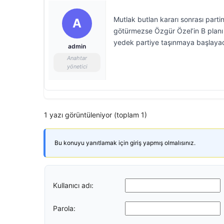
Mutlak butlan kararı sonrası part
A
götürmezse Özgür Özel’in B planı h
yedek partiye taşınmaya başlaya
admin
Anahtar
yönetici
1 yazı görüntüleniyor (toplam 1)
Bu konuyu yanıtlamak için giriş yapmış olmalısınız.
Kullanıcı adı:
Parola: