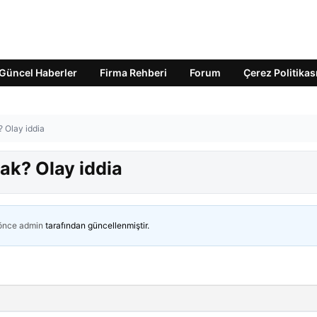
Güncel Haberler
Firma Rehberi
Forum
Çerez Politikas
? Olay iddia
cak? Olay iddia
 önce
admin
tarafından güncellenmiştir.