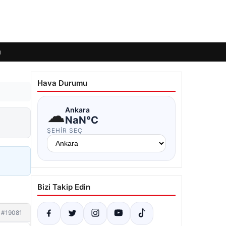
ı
Hava Durumu
☁
Ankara
NaN°C
ŞEHIR SEÇ
Bizi Takip Edin
#19081