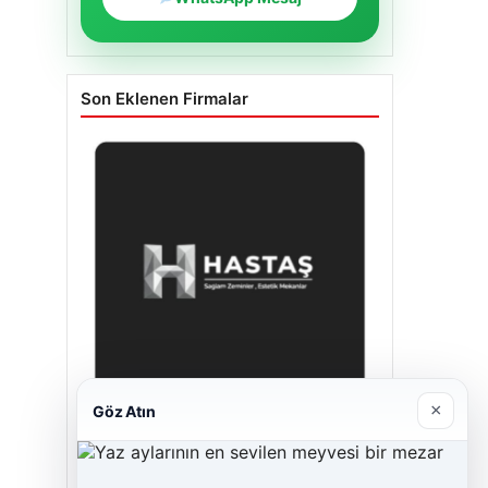
Son Eklenen Firmalar
×
Göz Atın
Enes Kaplan Avukatlık Bürosu
28/04/2026