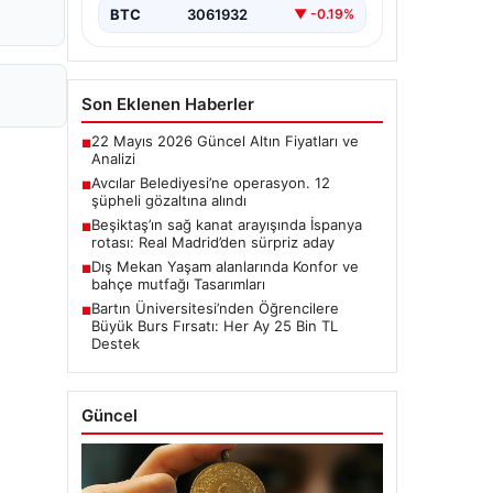
BTC
3061932
▼ -0.19%
Son Eklenen Haberler
22 Mayıs 2026 Güncel Altın Fiyatları ve
■
Analizi
Avcılar Belediyesi’ne operasyon. 12
■
şüpheli gözaltına alındı
Beşiktaş’ın sağ kanat arayışında İspanya
■
rotası: Real Madrid’den sürpriz aday
Dış Mekan Yaşam alanlarında Konfor ve
■
bahçe mutfağı Tasarımları
Bartın Üniversitesi’nden Öğrencilere
■
Büyük Burs Fırsatı: Her Ay 25 Bin TL
Destek
Güncel