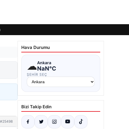
ı
Hava Durumu
☁
Ankara
NaN°C
ŞEHIR SEÇ
Bizi Takip Edin
#25498