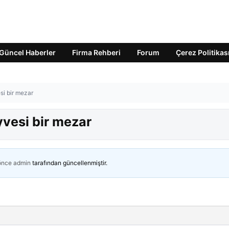
Güncel Haberler
Firma Rehberi
Forum
Çerez Politikas
si bir mezar
yvesi bir mezar
 önce
admin
tarafından güncellenmiştir.