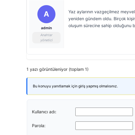
Yaz aylarının vazgeçilmez meyvele
A
yeniden gündem oldu. Birçok kişinin
oluşum sürecine sahip olduğunu bi
admin
Anahtar
yönetici
1 yazı görüntüleniyor (toplam 1)
Bu konuyu yanıtlamak için giriş yapmış olmalısınız.
Kullanıcı adı:
Parola: