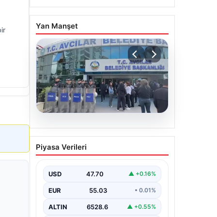
Yan Manşet
ir
05.08.2026
Avcılar Belediyesi’ne
Piyasa Verileri
operasyon. 12 şüpheli
gözaltına alındı
USD
47.70
▲ +0.16%
EUR
55.03
• 0.01%
ALTIN
6528.6
▲ +0.55%