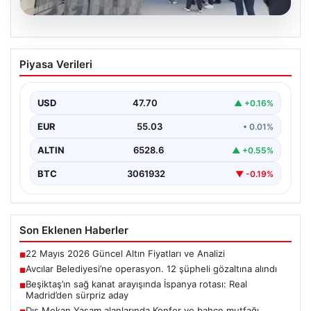
05.08.2026
Avcılar Belediyesi’ne operasyon. 12
Piyasa Verileri
şüpheli gözaltına alındı
USD
47.70
▲ +0.16%
EUR
55.03
• 0.01%
ALTIN
6528.6
▲ +0.55%
BTC
3061932
▼ -0.19%
Son Eklenen Haberler
22 Mayıs 2026 Güncel Altın Fiyatları ve Analizi
■
Avcılar Belediyesi’ne operasyon. 12 şüpheli gözaltına alındı
■
Beşiktaş’ın sağ kanat arayışında İspanya rotası: Real
■
Madrid’den sürpriz aday
Dış Mekan Yaşam alanlarında Konfor ve bahçe mutfağı