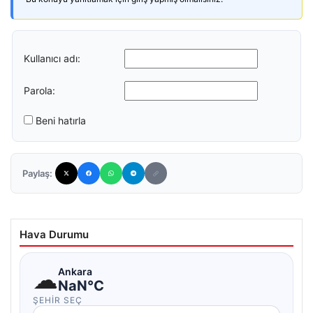
Kullanıcı adı:
Parola:
Beni hatırla
Paylaş:
Hava Durumu
☁
Ankara
NaN°C
ŞEHIR SEÇ