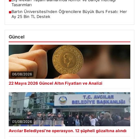
■
Tasarımları
Bartın Üniversitesi’nden Öğrencilere Büyük Burs Fırsatı: Her
■
Ay 25 Bin TL Destek
Güncel
06/08/2026
22 Mayıs 2026 Güncel Altın Fiyatları ve Analizi
05/08/2026
Avcılar Belediyesi’ne operasyon. 12 şüpheli gözaltına alındı