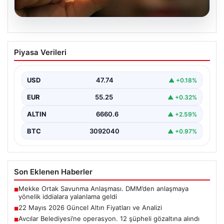
06.08.2026
22 Mayıs 2026 Güncel Altın Fiyatları ve
Piyasa Verileri
Analizi
24 Mayıs 2026 tarihine yaklaşırken, altın fiyatlarındaki
hareketlilik yatırımcıların ve ilgili piyasa uzmanlarının
USD
47.74
▲ +0.18%
en…
EUR
55.25
▲ +0.32%
ALTIN
6660.6
▲ +2.59%
BTC
3092040
▲ +0.97%
Son Eklenen Haberler
Mekke Ortak Savunma Anlaşması. DMM’den anlaşmaya
■
yönelik iddialara yalanlama geldi
22 Mayıs 2026 Güncel Altın Fiyatları ve Analizi
■
Avcılar Belediyesi’ne operasyon. 12 şüpheli gözaltına alındı
■