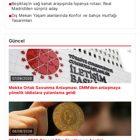
Beşiktaş’ın sağ kanat arayışında İspanya rotası: Real
■
Madrid’den sürpriz aday
Dış Mekan Yaşam alanlarında Konfor ve bahçe mutfağı
■
Tasarımları
Güncel
07/08/2026
Mekke Ortak Savunma Anlaşması. DMM’den anlaşmaya
yönelik iddialara yalanlama geldi
06/08/2026