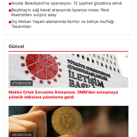
Avcılar Belediyesi’ne operasyon. 12 şüpheli gözaltına alındı
■
Beşiktaş’ın sağ kanat arayışında İspanya rotası: Real
■
Madrid’den sürpriz aday
Dış Mekan Yaşam alanlarında Konfor ve bahçe mutfağı
■
Tasarımları
Güncel
07/08/2026
Mekke Ortak Savunma Anlaşması. DMM’den anlaşmaya
yönelik iddialara yalanlama geldi
06/08/2026