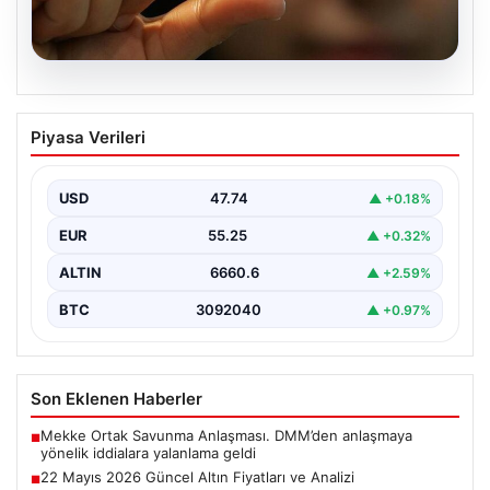
06.08.2026
22 Mayıs 2026 Güncel Altın Fiyatları ve
Piyasa Verileri
Analizi
24 Mayıs 2026 tarihine yaklaşırken, altın fiyatlarındaki
hareketlilik yatırımcıların ve ilgili piyasa uzmanlarının
USD
47.74
▲ +0.18%
en…
EUR
55.25
▲ +0.32%
ALTIN
6660.6
▲ +2.59%
BTC
3092040
▲ +0.97%
Son Eklenen Haberler
Mekke Ortak Savunma Anlaşması. DMM’den anlaşmaya
■
yönelik iddialara yalanlama geldi
22 Mayıs 2026 Güncel Altın Fiyatları ve Analizi
■