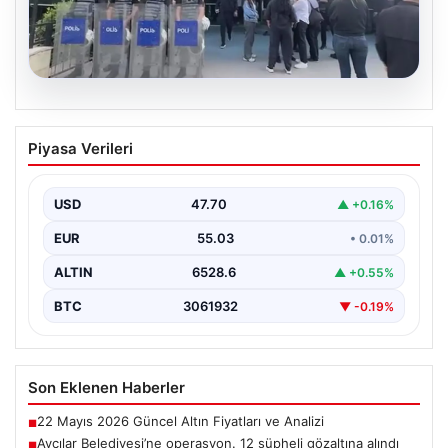
05.08.2026
Avcılar Belediyesi’ne operasyon. 12
Piyasa Verileri
şüpheli gözaltına alındı
USD
47.70
▲ +0.16%
EUR
55.03
• 0.01%
ALTIN
6528.6
▲ +0.55%
BTC
3061932
▼ -0.19%
Son Eklenen Haberler
22 Mayıs 2026 Güncel Altın Fiyatları ve Analizi
■
Avcılar Belediyesi’ne operasyon. 12 şüpheli gözaltına alındı
■