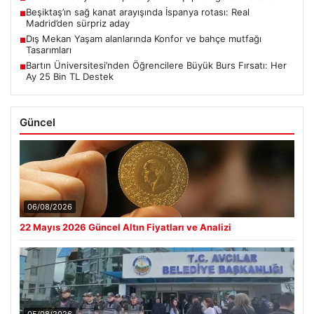
Beşiktaş’ın sağ kanat arayışında İspanya rotası: Real
■
Madrid’den sürpriz aday
Dış Mekan Yaşam alanlarında Konfor ve bahçe mutfağı
■
Tasarımları
Bartın Üniversitesi’nden Öğrencilere Büyük Burs Fırsatı: Her
■
Ay 25 Bin TL Destek
Güncel
06/08/2026
22 Mayıs 2026 Güncel Altın Fiyatları ve Analizi