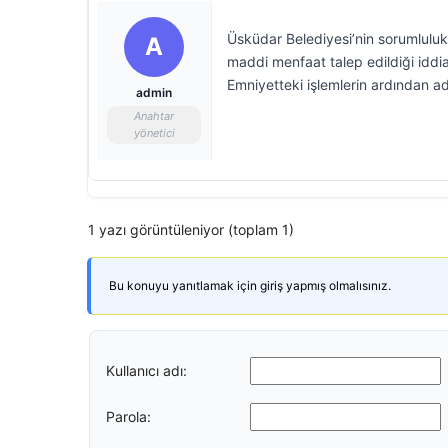
Üsküdar Belediyesi’nin sorumluluk a
A
maddi menfaat talep edildiği iddia
Emniyetteki işlemlerin ardından ad
admin
Anahtar
yönetici
1 yazı görüntüleniyor (toplam 1)
Bu konuyu yanıtlamak için giriş yapmış olmalısınız.
Kullanıcı adı:
Parola: