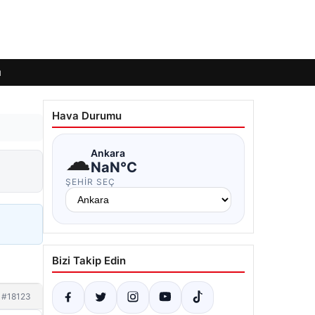
ı
Hava Durumu
☁
Ankara
NaN°C
ŞEHIR SEÇ
Bizi Takip Edin
#18123