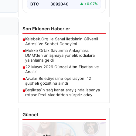
BTC
3092040
▲ +0.97%
Son Eklenen Haberler
Kelebek.Org İle Sanal İletişimin Güvenli
■
Adresi Ve Sohbet Deneyimi
Mekke Ortak Savunma Anlaşması.
■
DMM’den anlaşmaya yönelik iddialara
yalanlama geldi
22 Mayıs 2026 Güncel Altın Fiyatları ve
■
Analizi
Avcılar Belediyesi’ne operasyon. 12
■
şüpheli gözaltına alındı
Beşiktaş’ın sağ kanat arayışında İspanya
■
rotası: Real Madrid’den sürpriz aday
Güncel