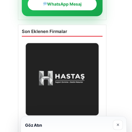
WhatsApp Mesaj
Son Eklenen Firmalar
×
Göz Atın
Enes Kaplan Avukatlık Bürosu