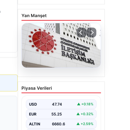
a
Yan Manşet
07.08.2026
Mekke Ortak Savunma
Piyasa Verileri
Anlaşması. DMM’den
anlaşmaya yönelik
iddialara yalanlama geldi
USD
47.74
▲ +0.18%
EUR
55.25
▲ +0.32%
ALTIN
6660.6
▲ +2.59%