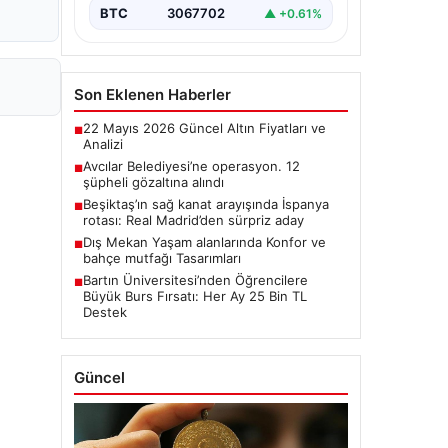
BTC
3067702
▲ +0.61%
Son Eklenen Haberler
22 Mayıs 2026 Güncel Altın Fiyatları ve
■
Analizi
Avcılar Belediyesi’ne operasyon. 12
■
şüpheli gözaltına alındı
Beşiktaş’ın sağ kanat arayışında İspanya
■
rotası: Real Madrid’den sürpriz aday
Dış Mekan Yaşam alanlarında Konfor ve
■
bahçe mutfağı Tasarımları
Bartın Üniversitesi’nden Öğrencilere
■
Büyük Burs Fırsatı: Her Ay 25 Bin TL
Destek
Güncel