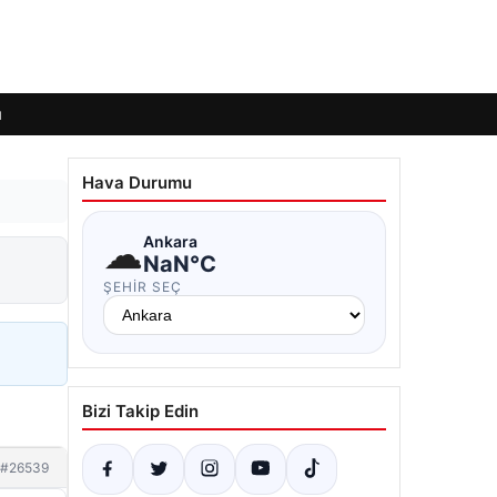
ı
Hava Durumu
☁
Ankara
NaN°C
ŞEHIR SEÇ
Bizi Takip Edin
#26539