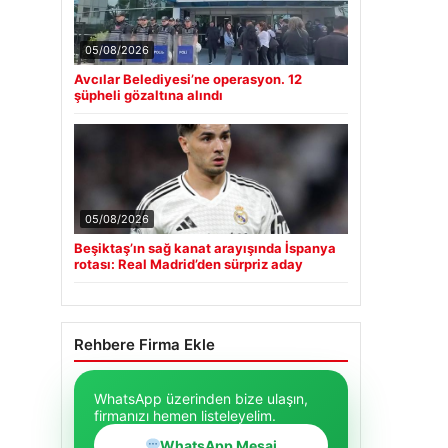
05/08/2026
Avcılar Belediyesi’ne operasyon. 12
şüpheli gözaltına alındı
05/08/2026
Beşiktaş’ın sağ kanat arayışında İspanya
rotası: Real Madrid’den sürpriz aday
Rehbere Firma Ekle
WhatsApp üzerinden bize ulaşın,
firmanızı hemen listeleyelim.
WhatsApp Mesaj