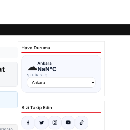
ı
Hava Durumu
☁
Ankara
at
NaN°C
ŞEHIR SEÇ
Bizi Takip Edin
#20980