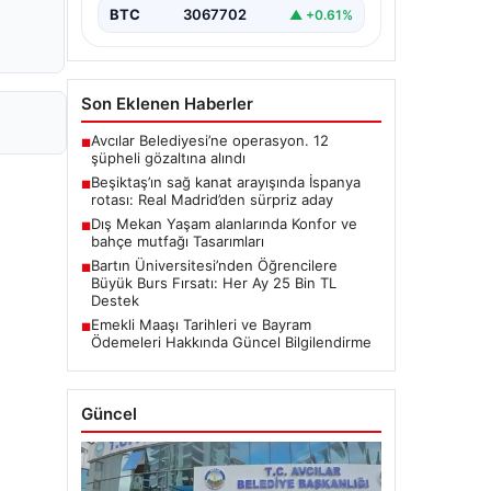
BTC
3067702
▲ +0.61%
Son Eklenen Haberler
Avcılar Belediyesi’ne operasyon. 12
■
şüpheli gözaltına alındı
Beşiktaş’ın sağ kanat arayışında İspanya
■
rotası: Real Madrid’den sürpriz aday
Dış Mekan Yaşam alanlarında Konfor ve
■
bahçe mutfağı Tasarımları
Bartın Üniversitesi’nden Öğrencilere
■
Büyük Burs Fırsatı: Her Ay 25 Bin TL
Destek
Emekli Maaşı Tarihleri ve Bayram
■
Ödemeleri Hakkında Güncel Bilgilendirme
Güncel