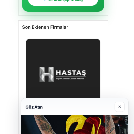
Son Eklenen Firmalar
×
Göz Atın
Enes Kaplan Avukatlık Bürosu
28/04/2026