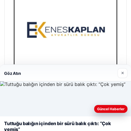
×
Göz Atın
Enes Kaplan Avukatlık Bürosu
28/04/2026
Web sitemizi nasıl kullandığınızı daha iyi anlayabilmek,
Güncel Haberler
deneyiminizi kişiselleştirmek ve geliştirmek amacıyla çerezler
kullanıyoruz.
Çerez Politikamız
Tuttuğu balığın içinden bir sürü balık çıktı: “Çok
yemiş”
Reddet
Kabul Et