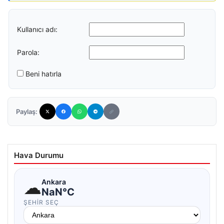
Kullanıcı adı:
Parola:
Beni hatırla
Paylaş:
Hava Durumu
☁
Ankara
NaN°C
ŞEHIR SEÇ