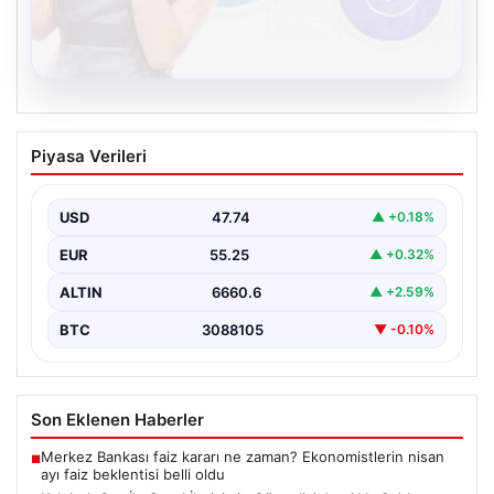
08.08.2026
Kelebek.Org İle Sanal İletişimin Güvenli
Piyasa Verileri
Adresi Ve Sohbet Deneyimi
İnternet çağında insanların kaliteli bir biçimde irtibat
kurması kritik bir değer ifade etmektedir. Halen…
USD
47.74
▲ +0.18%
EUR
55.25
▲ +0.32%
ALTIN
6660.6
▲ +2.59%
BTC
3088105
▼ -0.10%
Son Eklenen Haberler
Merkez Bankası faiz kararı ne zaman? Ekonomistlerin nisan
■
ayı faiz beklentisi belli oldu