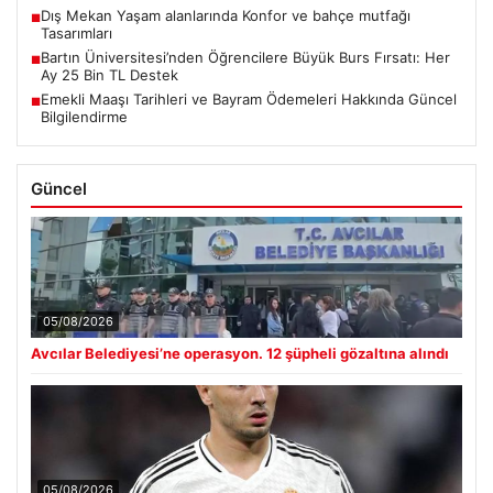
Dış Mekan Yaşam alanlarında Konfor ve bahçe mutfağı
■
Tasarımları
Bartın Üniversitesi’nden Öğrencilere Büyük Burs Fırsatı: Her
■
Ay 25 Bin TL Destek
Emekli Maaşı Tarihleri ve Bayram Ödemeleri Hakkında Güncel
■
Bilgilendirme
Güncel
05/08/2026
Avcılar Belediyesi’ne operasyon. 12 şüpheli gözaltına alındı
05/08/2026