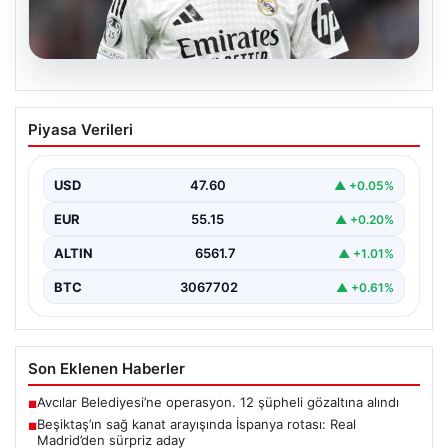
05.08.2026
Beşiktaş’ın sağ kanat arayışında
Piyasa Verileri
İspanya rotası: Real Madrid’den sürpriz
aday
USD
47.60
▲ +0.05%
Muhammed Salah için sürdürülen görüşmelerin son
noktasına ulaşmaması üzerine Beşiktaş yönetimi
EUR
55.15
▲ +0.20%
alternatif çözümlere hız…
ALTIN
6561.7
▲ +1.01%
BTC
3067702
▲ +0.61%
Son Eklenen Haberler
Avcılar Belediyesi’ne operasyon. 12 şüpheli gözaltına alındı
■
Beşiktaş’ın sağ kanat arayışında İspanya rotası: Real
■
Madrid’den sürpriz aday