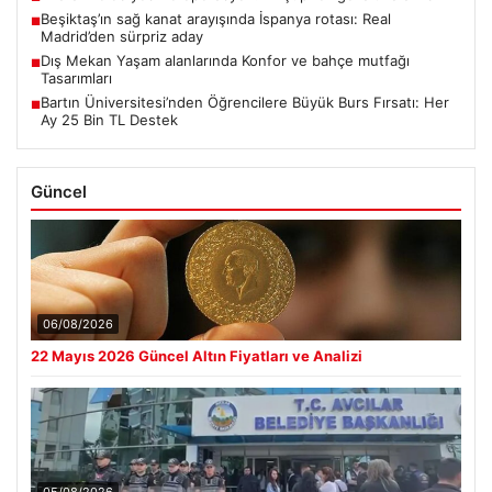
Beşiktaş’ın sağ kanat arayışında İspanya rotası: Real
■
Madrid’den sürpriz aday
Dış Mekan Yaşam alanlarında Konfor ve bahçe mutfağı
■
Tasarımları
Bartın Üniversitesi’nden Öğrencilere Büyük Burs Fırsatı: Her
■
Ay 25 Bin TL Destek
Güncel
06/08/2026
22 Mayıs 2026 Güncel Altın Fiyatları ve Analizi