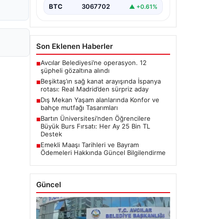
BTC
3067702
▲ +0.61%
Son Eklenen Haberler
Avcılar Belediyesi’ne operasyon. 12
■
şüpheli gözaltına alındı
Beşiktaş’ın sağ kanat arayışında İspanya
■
rotası: Real Madrid’den sürpriz aday
Dış Mekan Yaşam alanlarında Konfor ve
■
bahçe mutfağı Tasarımları
Bartın Üniversitesi’nden Öğrencilere
■
Büyük Burs Fırsatı: Her Ay 25 Bin TL
Destek
Emekli Maaşı Tarihleri ve Bayram
■
Ödemeleri Hakkında Güncel Bilgilendirme
Güncel