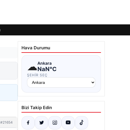
ı
Hava Durumu
☁
Ankara
NaN°C
ŞEHIR SEÇ
Bizi Takip Edin
#21654