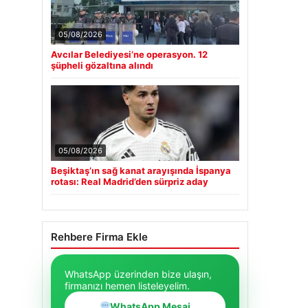
05/08/2026
Avcılar Belediyesi’ne operasyon. 12
şüpheli gözaltına alındı
05/08/2026
Beşiktaş’ın sağ kanat arayışında İspanya
rotası: Real Madrid’den sürpriz aday
Rehbere Firma Ekle
WhatsApp üzerinden bize ulaşın,
firmanızı hemen listeleyelim.
WhatsApp Mesaj