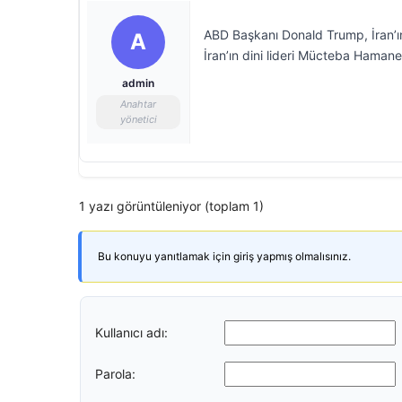
ABD Başkanı Donald Trump, İran’ın
A
İran’ın dini lideri Mücteba Hamaney
admin
Anahtar
yönetici
1 yazı görüntüleniyor (toplam 1)
Bu konuyu yanıtlamak için giriş yapmış olmalısınız.
Kullanıcı adı:
Parola: