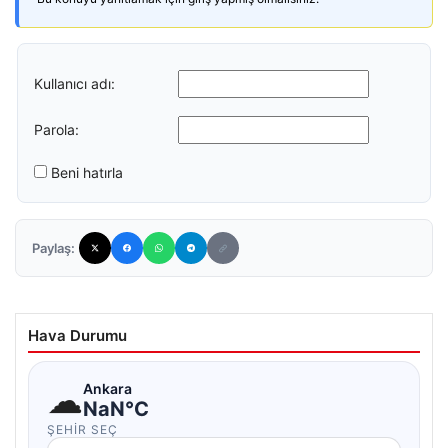
Kullanıcı adı:
Parola:
Beni hatırla
Paylaş:
Hava Durumu
☁
Ankara
NaN°C
ŞEHIR SEÇ