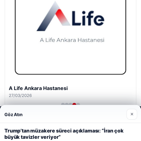
A Life Ankara Hastanesi
27/03/2026
×
Göz Atın
Web sitemizi nasıl kullandığınızı daha iyi anlayabilmek,
deneyiminizi kişiselleştirmek ve geliştirmek amacıyla çerezler
kullanıyoruz.
Çerez Politikamız
Trump’tan müzakere süreci açıklaması: “İran çok
büyük tavizler veriyor”
Reddet
Kabul Et