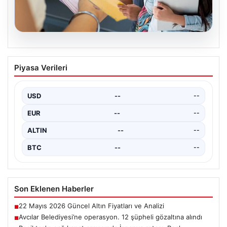
04.08.2026
Bartın Üniversitesi’nden Öğrencilere
Piyasa Verileri
Büyük Burs Fırsatı: Her Ay 25 Bin TL
Destek
USD
--
--
2026 Yükseköğretim Kurumları Sınavı (YKS) tercihleri
yaklaşırken, öğrencilerin hayallerini gerçeğe
EUR
--
--
dönüştürmek için yeni imkanlar…
ALTIN
--
--
BTC
--
--
Son Eklenen Haberler
22 Mayıs 2026 Güncel Altın Fiyatları ve Analizi
■
Avcılar Belediyesi’ne operasyon. 12 şüpheli gözaltına alındı
■