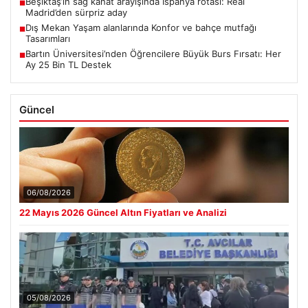
Beşiktaş’ın sağ kanat arayışında İspanya rotası: Real
■
Madrid’den sürpriz aday
Dış Mekan Yaşam alanlarında Konfor ve bahçe mutfağı
■
Tasarımları
Bartın Üniversitesi’nden Öğrencilere Büyük Burs Fırsatı: Her
■
Ay 25 Bin TL Destek
Güncel
06/08/2026
22 Mayıs 2026 Güncel Altın Fiyatları ve Analizi
05/08/2026