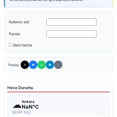
Kullanıcı adı:
Parola:
Beni hatırla
Paylaş:
Hava Durumu
☁
Ankara
NaN°C
ŞEHIR SEÇ