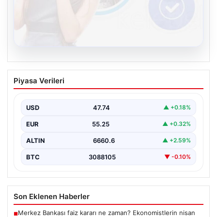
08.08.2026
Kelebek.Org İle Sanal İletişimin Güvenli
Piyasa Verileri
Adresi Ve Sohbet Deneyimi
İnternet çağında insanların kaliteli bir biçimde irtibat
kurması kritik bir değer ifade etmektedir. Halen…
USD
47.74
▲ +0.18%
EUR
55.25
▲ +0.32%
ALTIN
6660.6
▲ +2.59%
BTC
3088105
▼ -0.10%
Son Eklenen Haberler
Merkez Bankası faiz kararı ne zaman? Ekonomistlerin nisan
■