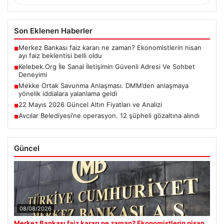
Son Eklenen Haberler
Merkez Bankası faiz kararı ne zaman? Ekonomistlerin nisan
■
ayı faiz beklentisi belli oldu
Kelebek.Org İle Sanal İletişimin Güvenli Adresi Ve Sohbet
■
Deneyimi
Mekke Ortak Savunma Anlaşması. DMM’den anlaşmaya
■
yönelik iddialara yalanlama geldi
22 Mayıs 2026 Güncel Altın Fiyatları ve Analizi
■
Avcılar Belediyesi’ne operasyon. 12 şüpheli gözaltına alındı
■
Güncel
08/08/2026
Merkez Bankası faiz kararı ne zaman? Ekonomistlerin nisan