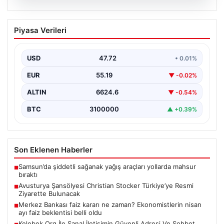
09.08.2026
Avusturya Şansölyesi Christian
Piyasa Verileri
Stocker Türkiye’ye Resmi Ziyarette
Bulunacak
USD
47.72
• 0.01%
Türkiye ile Avusturya arasındaki diplomatik ilişkiler hız
kesmeden sürerken, iki ülke liderleri arasındaki
EUR
55.19
▼ -0.02%
görüşmelerin…
ALTIN
6624.6
▼ -0.54%
BTC
3100000
▲ +0.39%
Son Eklenen Haberler
Samsun’da şiddetli sağanak yağış araçları yollarda mahsur
■
bıraktı
Avusturya Şansölyesi Christian Stocker Türkiye’ye Resmi
■
Ziyarette Bulunacak
Merkez Bankası faiz kararı ne zaman? Ekonomistlerin nisan
■
ayı faiz beklentisi belli oldu
Kelebek.Org İle Sanal İletişimin Güvenli Adresi Ve Sohbet