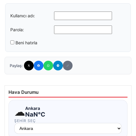
Kullanıcı adı:
Parola:
Beni hatırla
Paylaş:
Hava Durumu
☁
Ankara
NaN°C
ŞEHIR SEÇ