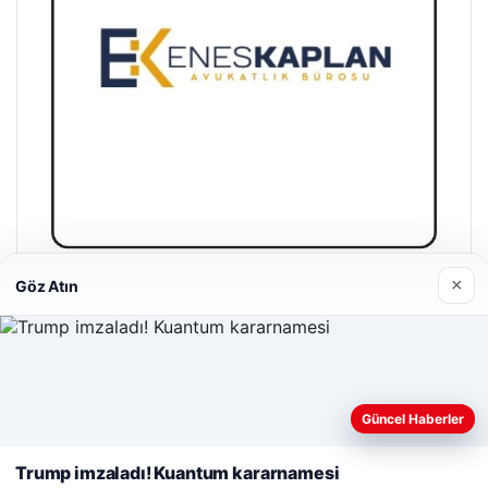
×
Göz Atın
Enes Kaplan Avukatlık Bürosu
28/04/2026
Web sitemizi nasıl kullandığınızı daha iyi anlayabilmek,
deneyiminizi kişiselleştirmek ve geliştirmek amacıyla çerezler
Güncel Haberler
kullanıyoruz.
Çerez Politikamız
Trump imzaladı! Kuantum kararnamesi
Reddet
Kabul Et