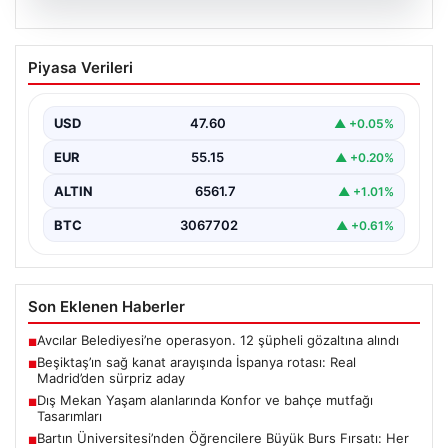
05.08.2026
Beşiktaş’ın sağ kanat arayışında
Piyasa Verileri
İspanya rotası: Real Madrid’den sürpriz
aday
USD
47.60
▲ +0.05%
Muhammed Salah için sürdürülen görüşmelerin son
noktasına ulaşmaması üzerine Beşiktaş yönetimi
EUR
55.15
▲ +0.20%
alternatif çözümlere hız…
ALTIN
6561.7
▲ +1.01%
BTC
3067702
▲ +0.61%
Son Eklenen Haberler
Avcılar Belediyesi’ne operasyon. 12 şüpheli gözaltına alındı
■
Beşiktaş’ın sağ kanat arayışında İspanya rotası: Real
■
Madrid’den sürpriz aday
Dış Mekan Yaşam alanlarında Konfor ve bahçe mutfağı
■
Tasarımları
Bartın Üniversitesi’nden Öğrencilere Büyük Burs Fırsatı: Her
■