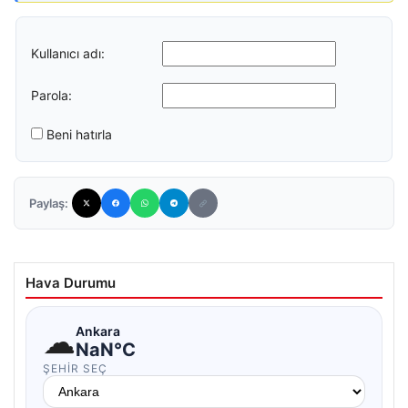
Kullanıcı adı:
Parola:
Beni hatırla
Paylaş:
Hava Durumu
☁
Ankara
NaN°C
ŞEHIR SEÇ