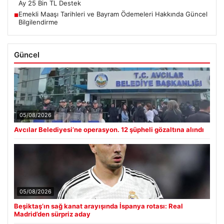
Ay 25 Bin TL Destek
Emekli Maaşı Tarihleri ve Bayram Ödemeleri Hakkında Güncel
■
Bilgilendirme
Güncel
05/08/2026
Avcılar Belediyesi’ne operasyon. 12 şüpheli gözaltına alındı
05/08/2026
Beşiktaş’ın sağ kanat arayışında İspanya rotası: Real
Madrid’den sürpriz aday