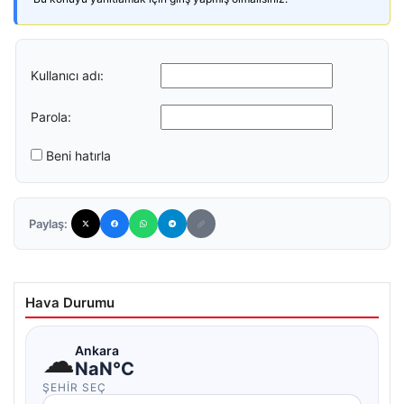
Kullanıcı adı:
Parola:
Beni hatırla
Paylaş:
Hava Durumu
☁
Ankara
NaN°C
ŞEHIR SEÇ