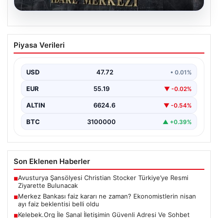
08.08.2026
Merkez Bankası faiz kararı ne zaman?
Piyasa Verileri
Ekonomistlerin nisan ayı faiz beklentisi
belli oldu
USD
47.72
• 0.01%
EUR
55.19
▼ -0.02%
ALTIN
6624.6
▼ -0.54%
BTC
3100000
▲ +0.39%
Son Eklenen Haberler
Avusturya Şansölyesi Christian Stocker Türkiye’ye Resmi
■
Ziyarette Bulunacak
Merkez Bankası faiz kararı ne zaman? Ekonomistlerin nisan
■
ayı faiz beklentisi belli oldu
Kelebek.Org İle Sanal İletişimin Güvenli Adresi Ve Sohbet
■