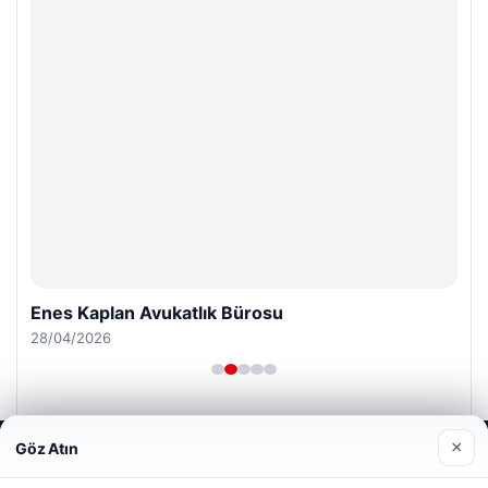
Enes Kaplan Avukatlık Bürosu
28/04/2026
×
Göz Atın
Web sitemizi nasıl kullandığınızı daha iyi anlayabilmek,
deneyiminizi kişiselleştirmek ve geliştirmek amacıyla çerezler