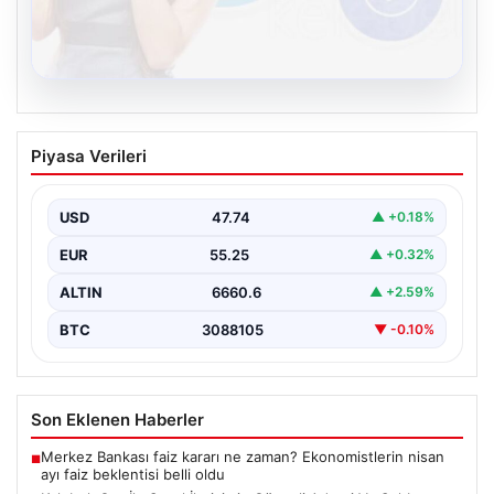
08.08.2026
Kelebek.Org İle Sanal İletişimin Güvenli
Piyasa Verileri
Adresi Ve Sohbet Deneyimi
İnternet çağında insanların kaliteli bir biçimde irtibat
kurması kritik bir değer ifade etmektedir. Halen…
USD
47.74
▲ +0.18%
EUR
55.25
▲ +0.32%
ALTIN
6660.6
▲ +2.59%
BTC
3088105
▼ -0.10%
Son Eklenen Haberler
Merkez Bankası faiz kararı ne zaman? Ekonomistlerin nisan
■
ayı faiz beklentisi belli oldu