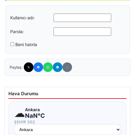
Kullanıcı adı:
Parola:
Beni hatırla
Paylaş:
Hava Durumu
☁
Ankara
NaN°C
ŞEHIR SEÇ