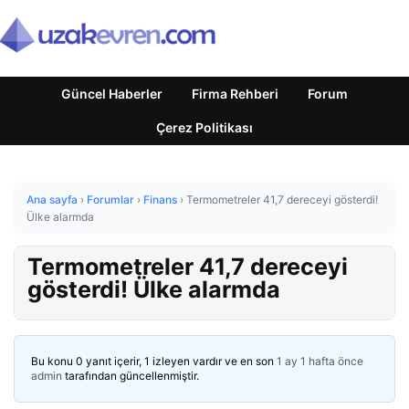
Güncel Haberler
Firma Rehberi
Forum
Çerez Politikası
Ana sayfa
›
Forumlar
›
Finans
›
Termometreler 41,7 dereceyi gösterdi!
Ülke alarmda
Termometreler 41,7 dereceyi
gösterdi! Ülke alarmda
Bu konu 0 yanıt içerir, 1 izleyen vardır ve en son
1 ay 1 hafta önce
admin
tarafından güncellenmiştir.