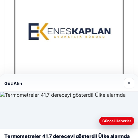
×
Göz Atın
Enes Kaplan Avukatlık Bürosu
28/04/2026
Web sitemizi nasıl kullandığınızı daha iyi anlayabilmek,
deneyiminizi kişiselleştirmek ve geliştirmek amacıyla çerezler
Güncel Haberler
kullanıyoruz.
Çerez Politikamız
Termometreler 41,7 dereceyi gösterdi! Ülke alarmda
Reddet
Kabul Et