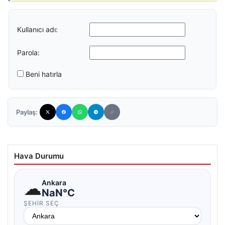
Kullanıcı adı:
Parola:
Beni hatırla
Paylaş:
Hava Durumu
☁
Ankara
NaN°C
ŞEHIR SEÇ