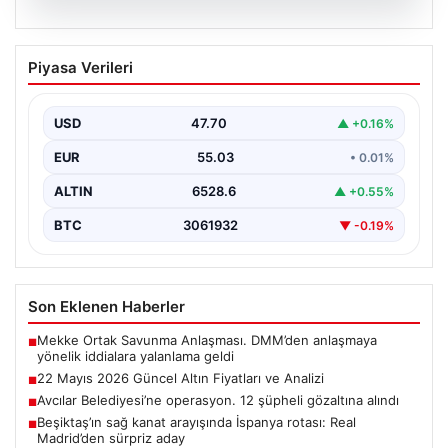
06.08.2026
22 Mayıs 2026 Güncel Altın Fiyatları ve
Piyasa Verileri
Analizi
24 Mayıs 2026 tarihine yaklaşırken, altın fiyatlarındaki
hareketlilik yatırımcıların ve ilgili piyasa uzmanlarının
USD
47.70
▲ +0.16%
en…
EUR
55.03
• 0.01%
ALTIN
6528.6
▲ +0.55%
BTC
3061932
▼ -0.19%
Son Eklenen Haberler
Mekke Ortak Savunma Anlaşması. DMM’den anlaşmaya
■
yönelik iddialara yalanlama geldi
22 Mayıs 2026 Güncel Altın Fiyatları ve Analizi
■
Avcılar Belediyesi’ne operasyon. 12 şüpheli gözaltına alındı
■
Beşiktaş’ın sağ kanat arayışında İspanya rotası: Real
■
Madrid’den sürpriz aday