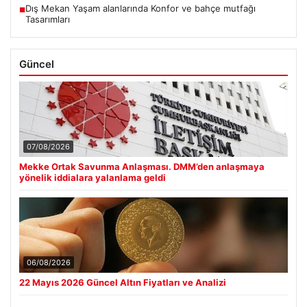
Dış Mekan Yaşam alanlarında Konfor ve bahçe mutfağı
■
Tasarımları
Güncel
07/08/2026
Mekke Ortak Savunma Anlaşması. DMM’den anlaşmaya
yönelik iddialara yalanlama geldi
06/08/2026
22 Mayıs 2026 Güncel Altın Fiyatları ve Analizi