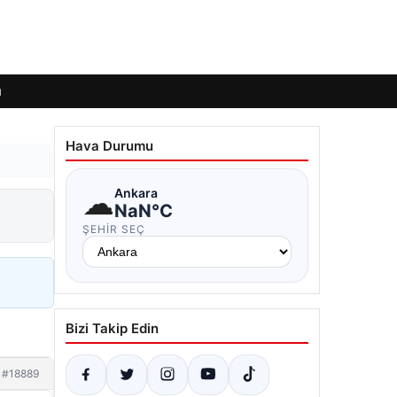
ı
Hava Durumu
☁
Ankara
NaN°C
ŞEHIR SEÇ
Bizi Takip Edin
#18889