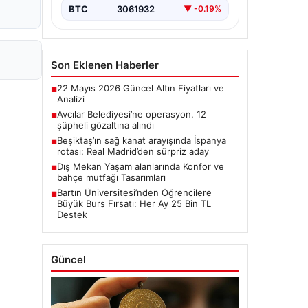
BTC
3061932
▼ -0.19%
Son Eklenen Haberler
22 Mayıs 2026 Güncel Altın Fiyatları ve
■
Analizi
Avcılar Belediyesi’ne operasyon. 12
■
şüpheli gözaltına alındı
Beşiktaş’ın sağ kanat arayışında İspanya
■
rotası: Real Madrid’den sürpriz aday
Dış Mekan Yaşam alanlarında Konfor ve
■
bahçe mutfağı Tasarımları
Bartın Üniversitesi’nden Öğrencilere
■
Büyük Burs Fırsatı: Her Ay 25 Bin TL
Destek
Güncel