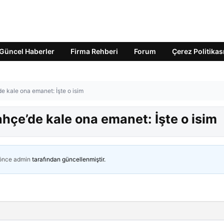
Güncel Haberler
Firma Rehberi
Forum
Çerez Politikas
’de kale ona emanet: İşte o isim
bahçe’de kale ona emanet: İşte o isim
 önce
admin
tarafından güncellenmiştir.