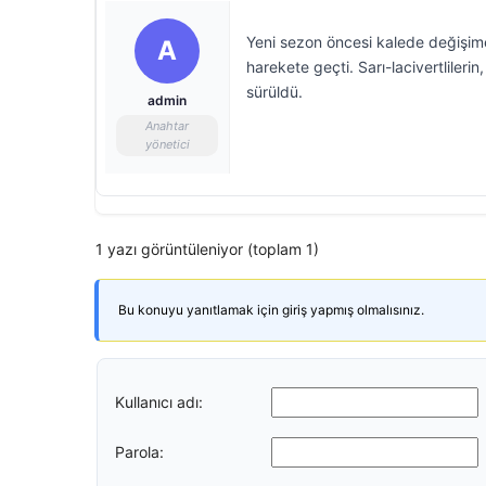
Yeni sezon öncesi kalede değişime
A
harekete geçti. Sarı-lacivertlileri
sürüldü.
admin
Anahtar
yönetici
1 yazı görüntüleniyor (toplam 1)
Bu konuyu yanıtlamak için giriş yapmış olmalısınız.
Kullanıcı adı:
Parola: