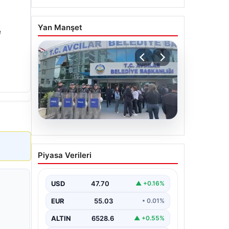
Yan Manşet
e
05.08.2026
Avcılar Belediyesi’ne
Piyasa Verileri
operasyon. 12 şüpheli
gözaltına alındı
USD
47.70
▲ +0.16%
EUR
55.03
• 0.01%
ALTIN
6528.6
▲ +0.55%