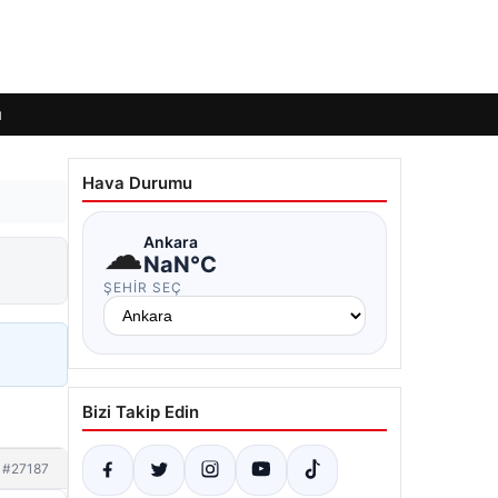
ı
Hava Durumu
☁
Ankara
NaN°C
ŞEHIR SEÇ
Bizi Takip Edin
#27187