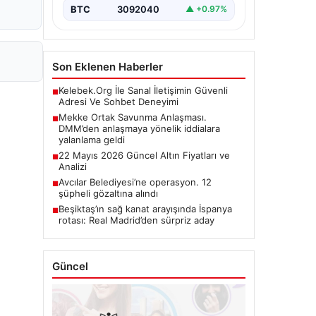
BTC
3092040
▲ +0.97%
Son Eklenen Haberler
Kelebek.Org İle Sanal İletişimin Güvenli
■
Adresi Ve Sohbet Deneyimi
Mekke Ortak Savunma Anlaşması.
■
DMM’den anlaşmaya yönelik iddialara
yalanlama geldi
22 Mayıs 2026 Güncel Altın Fiyatları ve
■
Analizi
Avcılar Belediyesi’ne operasyon. 12
■
şüpheli gözaltına alındı
Beşiktaş’ın sağ kanat arayışında İspanya
■
rotası: Real Madrid’den sürpriz aday
Güncel