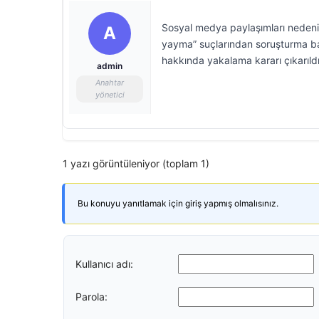
Sosyal medya paylaşımları nedeniy
A
yayma” suçlarından soruşturma başl
hakkında yakalama kararı çıkarıldı
admin
Anahtar
yönetici
1 yazı görüntüleniyor (toplam 1)
Bu konuyu yanıtlamak için giriş yapmış olmalısınız.
Kullanıcı adı:
Parola: