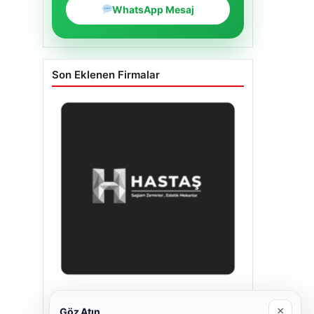
WhatsApp Mesaj
Son Eklenen Firmalar
Enes Kaplan Avukatlık Bürosu
×
Göz Atın