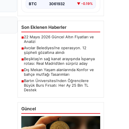
BTC
3061932
▼ -0.19%
Son Eklenen Haberler
22 Mayıs 2026 Güncel Altın Fiyatları ve
■
Analizi
Avcılar Belediyesi’ne operasyon. 12
■
şüpheli gözaltına alındı
Beşiktaş’ın sağ kanat arayışında İspanya
■
rotası: Real Madrid’den sürpriz aday
Dış Mekan Yaşam alanlarında Konfor ve
■
bahçe mutfağı Tasarımları
Bartın Üniversitesi’nden Öğrencilere
■
Büyük Burs Fırsatı: Her Ay 25 Bin TL
Destek
Güncel