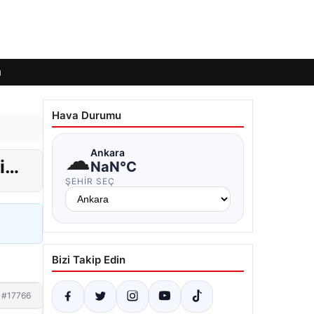
ı
Hava Durumu
☁
Ankara
bi…
NaN°C
ŞEHIR SEÇ
Bizi Takip Edin
#17766