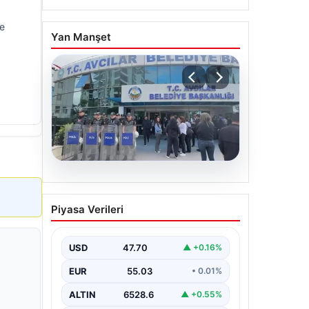
de
Yan Manşet
05.08.2026
Avcılar Belediyesi’ne
Piyasa Verileri
operasyon. 12 şüpheli
gözaltına alındı
USD
47.70
▲ +0.16%
EUR
55.03
• 0.01%
ALTIN
6528.6
▲ +0.55%