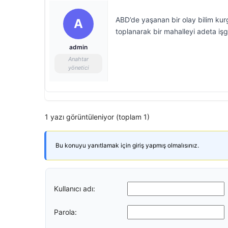
ABD’de yaşanan bir olay bilim kurg
A
toplanarak bir mahalleyi adeta iş
admin
Anahtar
yönetici
1 yazı görüntüleniyor (toplam 1)
Bu konuyu yanıtlamak için giriş yapmış olmalısınız.
Kullanıcı adı:
Parola: