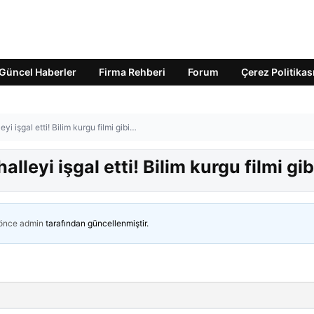
Güncel Haberler
Firma Rehberi
Forum
Çerez Politikas
i işgal etti! Bilim kurgu filmi gibi…
leyi işgal etti! Bilim kurgu filmi gi
 önce
admin
tarafından güncellenmiştir.