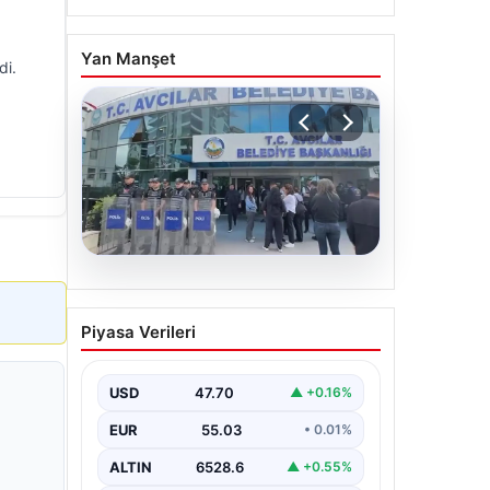
Yan Manşet
di.
05.08.2026
Avcılar Belediyesi’ne
Piyasa Verileri
operasyon. 12 şüpheli
gözaltına alındı
USD
47.70
▲ +0.16%
EUR
55.03
• 0.01%
ALTIN
6528.6
▲ +0.55%