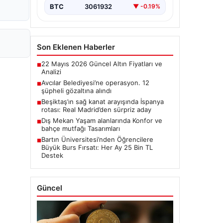
BTC
3061932
▼ -0.19%
Son Eklenen Haberler
22 Mayıs 2026 Güncel Altın Fiyatları ve
■
Analizi
Avcılar Belediyesi’ne operasyon. 12
■
şüpheli gözaltına alındı
Beşiktaş’ın sağ kanat arayışında İspanya
■
rotası: Real Madrid’den sürpriz aday
Dış Mekan Yaşam alanlarında Konfor ve
■
bahçe mutfağı Tasarımları
Bartın Üniversitesi’nden Öğrencilere
■
Büyük Burs Fırsatı: Her Ay 25 Bin TL
Destek
Güncel