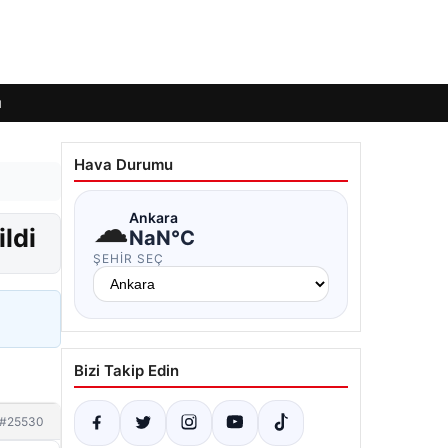
ı
Hava Durumu
☁
Ankara
ildi
NaN°C
ŞEHIR SEÇ
Bizi Takip Edin
#25530