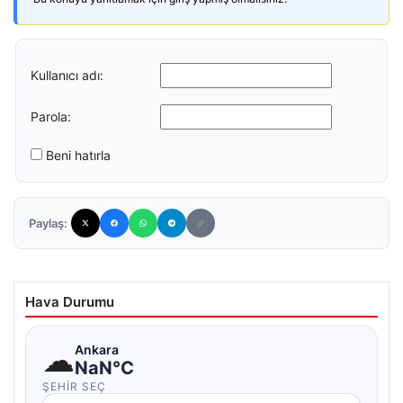
Kullanıcı adı:
Parola:
Beni hatırla
Paylaş:
Hava Durumu
☁
Ankara
NaN°C
ŞEHIR SEÇ