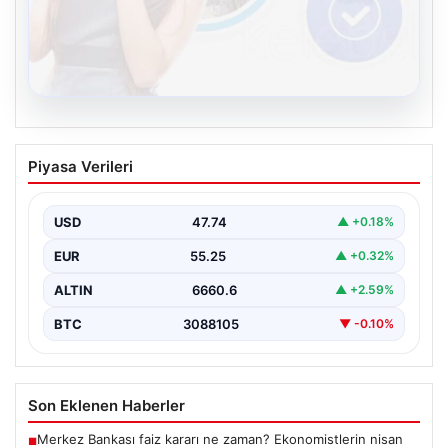
08.08.2026
Kelebek.Org İle Sanal İletişimin Güvenli
Piyasa Verileri
Adresi Ve Sohbet Deneyimi
İnternet çağında insanların kaliteli bir biçimde irtibat
kurması kritik bir değer ifade etmektedir. Halen…
USD
47.74
▲ +0.18%
EUR
55.25
▲ +0.32%
ALTIN
6660.6
▲ +2.59%
BTC
3088105
▼ -0.10%
Son Eklenen Haberler
Merkez Bankası faiz kararı ne zaman? Ekonomistlerin nisan
■