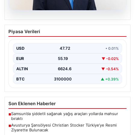
09.08.2026
Avusturya Şansölyesi Christian
Piyasa Verileri
Stocker Türkiye’ye Resmi Ziyarette
Bulunacak
USD
47.72
• 0.01%
Türkiye ile Avusturya arasındaki diplomatik ilişkiler hız
kesmeden sürerken, iki ülke liderleri arasındaki
EUR
55.19
▼ -0.02%
görüşmelerin…
ALTIN
6624.6
▼ -0.54%
BTC
3100000
▲ +0.39%
Son Eklenen Haberler
Samsun’da şiddetli sağanak yağış araçları yollarda mahsur
■
bıraktı
Avusturya Şansölyesi Christian Stocker Türkiye’ye Resmi
■
Ziyarette Bulunacak