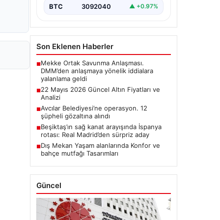
BTC
3092040
▲ +0.97%
Son Eklenen Haberler
Mekke Ortak Savunma Anlaşması.
■
DMM’den anlaşmaya yönelik iddialara
yalanlama geldi
22 Mayıs 2026 Güncel Altın Fiyatları ve
■
Analizi
Avcılar Belediyesi’ne operasyon. 12
■
şüpheli gözaltına alındı
Beşiktaş’ın sağ kanat arayışında İspanya
■
rotası: Real Madrid’den sürpriz aday
Dış Mekan Yaşam alanlarında Konfor ve
■
bahçe mutfağı Tasarımları
Güncel