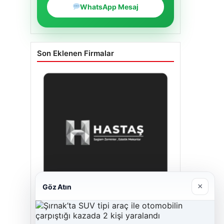
WhatsApp Mesaj
Son Eklenen Firmalar
×
Göz Atın
Enes Kaplan Avukatlık Bürosu