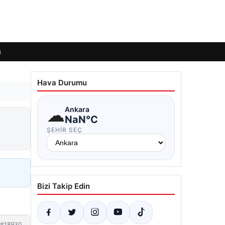
ı
Hava Durumu
☁
Ankara
NaN°C
ŞEHIR SEÇ
Bizi Takip Edin
#18930