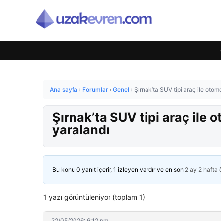
Ana sayfa
›
Forumlar
›
Genel
›
Şırnak’ta SUV tipi araç ile otomo
Şırnak’ta SUV tipi araç ile o
yaralandı
Bu konu 0 yanıt içerir, 1 izleyen vardır ve en son
2 ay 2 hafta
1 yazı görüntüleniyor (toplam 1)
22/05/2026: 6:12 pm