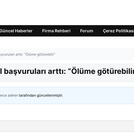
Güncel Haberler
Firma Rehberi
Forum
Çerez Politikas
şvuruları arttı: “Ölüme götürebilir”
l başvuruları arttı: “Ölüme götürebili
 önce
admin
tarafından güncellenmiştir.