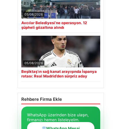
05/08/2026
Avcılar Belediyesi’ne operasyon. 12
şüpheli gözaltına alındı
05/08/2026
Beşiktaş’ın sağ kanat arayışında İspanya
rotası: Real Madrid’den sürpriz aday
Rehbere Firma Ekle
WhatsApp üzerinden bize ulaşın,
firmanızı hemen listeleyelim.
WhatsApp Mesaj