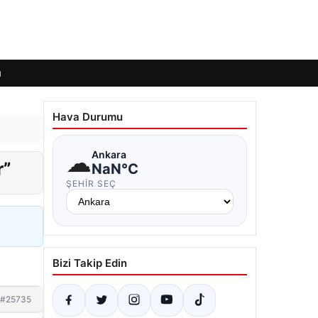
ı
Hava Durumu
☁
Ankara
r”
NaN°C
ŞEHIR SEÇ
Bizi Takip Edin
#25735