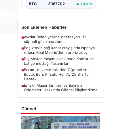
BTC
3067702
▲ +0.61%
Son Eklenen Haberler
Avcılar Belediyesi’ne operasyon. 12
■
şüpheli gözaltına alındı
Beşiktaş’ın sağ kanat arayışında İspanya
■
rotası: Real Madrid’den sürpriz aday
Dış Mekan Yaşam alanlarında Konfor ve
■
bahçe mutfağı Tasarımları
Bartın Üniversitesi’nden Öğrencilere
■
Büyük Burs Fırsatı: Her Ay 25 Bin TL
Destek
Emekli Maaşı Tarihleri ve Bayram
■
Ödemeleri Hakkında Güncel Bilgilendirme
Güncel