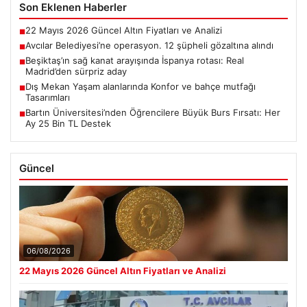
Son Eklenen Haberler
22 Mayıs 2026 Güncel Altın Fiyatları ve Analizi
■
Avcılar Belediyesi’ne operasyon. 12 şüpheli gözaltına alındı
■
Beşiktaş’ın sağ kanat arayışında İspanya rotası: Real
■
Madrid’den sürpriz aday
Dış Mekan Yaşam alanlarında Konfor ve bahçe mutfağı
■
Tasarımları
Bartın Üniversitesi’nden Öğrencilere Büyük Burs Fırsatı: Her
■
Ay 25 Bin TL Destek
Güncel
06/08/2026
22 Mayıs 2026 Güncel Altın Fiyatları ve Analizi