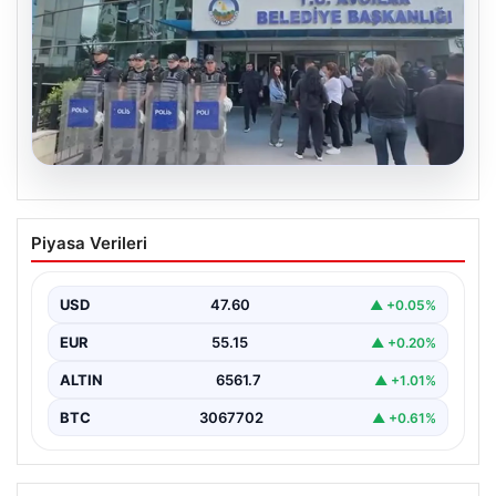
05.08.2026
Avcılar Belediyesi’ne operasyon. 12
Piyasa Verileri
şüpheli gözaltına alındı
USD
47.60
▲ +0.05%
EUR
55.15
▲ +0.20%
ALTIN
6561.7
▲ +1.01%
BTC
3067702
▲ +0.61%