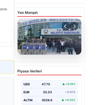
dırdı.
Yan Manşet
05.08.2026
Avcılar Belediyesi’ne
Piyasa Verileri
operasyon. 12 şüpheli
gözaltına alındı
USD
47.70
▲ +0.16%
EUR
55.03
• 0.01%
ALTIN
6528.6
▲ +0.55%