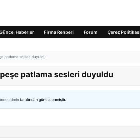
Güncel Haberler
Firma Rehberi
Forum
Çerez Politikas
şe patlama sesleri duyuldu
 peşe patlama sesleri duyuldu
 önce
admin
tarafından güncellenmiştir.