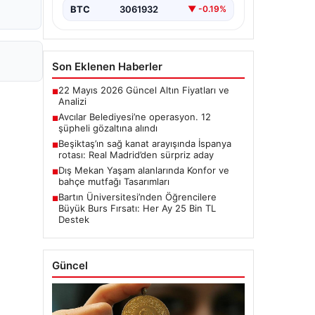
BTC
3061932
▼ -0.19%
Son Eklenen Haberler
22 Mayıs 2026 Güncel Altın Fiyatları ve
■
Analizi
Avcılar Belediyesi’ne operasyon. 12
■
şüpheli gözaltına alındı
Beşiktaş’ın sağ kanat arayışında İspanya
■
rotası: Real Madrid’den sürpriz aday
Dış Mekan Yaşam alanlarında Konfor ve
■
bahçe mutfağı Tasarımları
Bartın Üniversitesi’nden Öğrencilere
■
Büyük Burs Fırsatı: Her Ay 25 Bin TL
Destek
Güncel