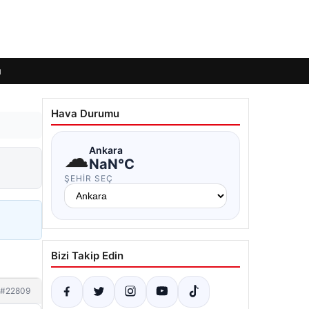
ı
Hava Durumu
☁
Ankara
NaN°C
ŞEHIR SEÇ
Bizi Takip Edin
#22809